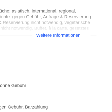
che: asiatisch, international, regional,
erichte: gegen Gebühr, Anfrage & Reservierung
 Reservierung nicht notwendig, vegetarische
cht notwendig, Buffet, à la carte, gesetztes
egen Gebühr, Januar - Dezember, täglich 06:30
Weitere Informationen
asiatisch, international, regional, thailändisch,
 Anfrage & Reservierung nicht notwendig, gegen
22:00 Uhr, am Strand
ig, täglich 11:00 Uhr - 22:00 Uhr, gegen
, ohne Gebühr
gegen Gebühr, Barzahlung