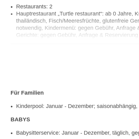
Restaurants: 2
Hauptrestaurant „Turtle restaurant“: ab 0 Jahre, Kü
thailändisch, Fisch/Meeresfrüchte, glutenfreie G
notwendig, Kindermenü: gegen Gebühr, Anfrage &
Gerichte: gegen Gebühr, Anfrage & Reservierung ni
Menü, Anfrage & Reservierung nicht notwendig, g
Uhr - 22:00 Uhr
Restaurant „Beach restaurant“: ab 0 Jahre, Küche: 
Fisch/Meeresfrüchte, à la carte, gesetztes Menü,
Gebühr, Januar - Dezember, täglich 10:00 Uhr - 
Bar „Lobby Bar“: Januar - Dezember; saisonabhäng
Gebühr
Für Familien
Kinderpool: Januar - Dezember; saisonabhängig
BABYS
Babysitterservice: Januar - Dezember, täglich, 