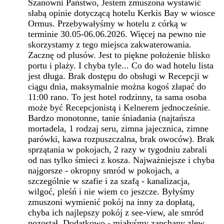
Szanowni Państwo, Jestem zmuszona wystawić
słabą opinie dotyczącą hotelu Kerkis Bay w wiosce
Ormus. Przebywałyśmy w hotelu z córką w
terminie 30.05-06.06.2026. Więcej na pewno nie
skorzystamy z tego miejsca zakwaterowania.
Zacznę od plusów. Jest to piękne położenie blisko
portu i plaży. I chyba tyle... Co do wad hotelu lista
jest długa. Brak dostępu do obsługi w Recepcji w
ciągu dnia, maksymalnie można kogoś złapać do
11:00 rano. To jest hotel rodzinny, ta sama osoba
może być Recepcjonistą i Kelnerem jednocześnie.
Bardzo monotonne, tanie śniadania (najtańsza
mortadela, 1 rodzaj seru, zimna jajecznica, zimne
parówki, kawa rozpuszczalna, brak owoców). Brak
sprzątania w pokojach, 2 razy w tygodniu zabrali
od nas tylko śmieci z kosza. Najważniejsze i chyba
najgorsze - okropny smród w pokojach, a
szczególnie w szafie i za szafą - kanalizacja,
wilgoć, pleśń i nie wiem co jeszcze. Byłyśmy
zmuszoni wymienić pokój na inny za dopłatą,
chyba ich najlepszy pokój z see-view, ale smród
pozostał. Dodatkowo - miałyśmy zapchany zlew,