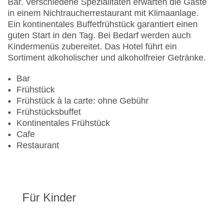
Bar. Verschiedene Spezialitäten erwarten die Gäste
Anzahl der Konferenzräume: 1
in einem Nichtraucherrestaurant mit Klimaanlage.
Anzahl der Aufzüge: 18
Ein kontinentales Buffetfrühstück garantiert einen
Zimmerservice
guten Start in den Tag. Bei Bedarf werden auch
Gesamtanzahl der Stockwerke: 47
Kindermenüs zubereitet. Das Hotel führt ein
Gesamtanzahl der Zimmer: 1441
Sortiment alkoholischer und alkoholfreier Getränke.
Pools:Outdoor Pool, Liegen am Pool
Zahlungsarten: American Express, Diners Club,
Bar
Mastercard, Visa
Frühstück
Landeskategorie: 5 Sterne
Frühstück à la carte: ohne Gebühr
Frühstücksbuffet
Kontinentales Frühstück
Cafe
Restaurant
Für Kinder