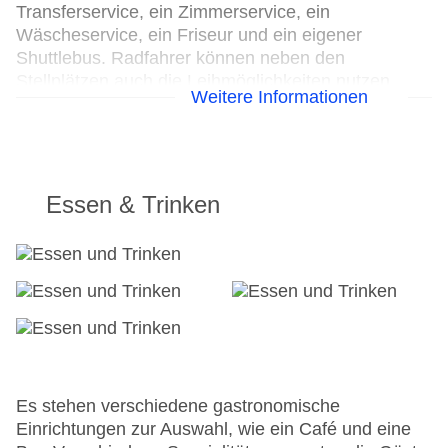
Transferservice, ein Zimmerservice, ein
Wäscheservice, ein Friseur und ein eigener
Shuttlebus. Radfahrer können neben den
Stellplätzen auch die Leihmöglichkeiten nutzen.
Weitere Informationen
Kostenfrei steht Gästen die Tageszeitung zur
Verfügung. Im Geschäftsbereich (Business-Center)
sind Faxgerät und Projektor vorhanden.
24h Rezeption
Essen & Trinken
Parkplatz
Check-in von: 15:00:00
Check-out bis: 11:00:00
Konferenzraum
Garage
Hoteleröffnung: 1971
Hotelsafe
WLAN/WiFi im Hotel
Letzte umfassende Renovierung: 2016
Es stehen verschiedene gastronomische
Lift
Einrichtungen zur Auswahl, wie ein Café und eine
Minimarkt