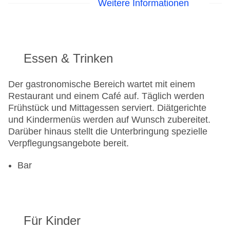
Weitere Informationen
Minimarkt
Internet: WLAN/WiFi, im öffentlichen Bereich:
gegen Gebühr
Parkmöglichkeiten: Parkplatz (nach
Verfügbarkeit), unbewacht: gegen Gebühr
Essen & Trinken
Landeskategorie: 4 Sterne
Der gastronomische Bereich wartet mit einem
Restaurant und einem Café auf. Täglich werden
Frühstück und Mittagessen serviert. Diätgerichte
und Kindermenüs werden auf Wunsch zubereitet.
Darüber hinaus stellt die Unterbringung spezielle
Verpflegungsangebote bereit.
Bar
Für Kinder