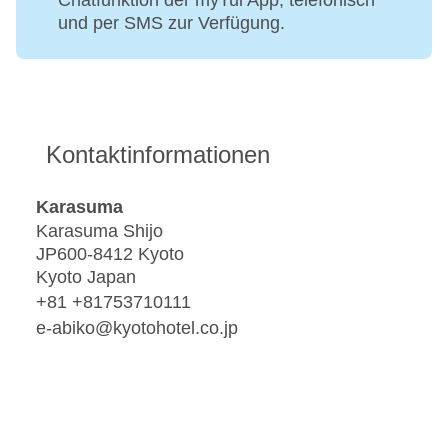
Chatfunktion der myTui App, telefonisch
und per SMS zur Verfügung.
Kontaktinformationen
Karasuma
Karasuma Shijo
JP600-8412 Kyoto
Kyoto Japan
+81 +81753710111
e-abiko@kyotohotel.co.jp