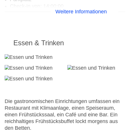
Check-in von: 14:00:00
Weitere Informationen
Check-out bis: 11:00:00
Konferenzraum
Garage
Hoteleröffnung: 1983
Hotelsafe
Essen & Trinken
WLAN/WiFi im Hotel
Letzte umfassende Renovierung: 2012
Lift
Minimarkt
Anzahl der Konferenzräume: 1
Anzahl der Aufzüge: 1
Zimmerservice
Gesamtanzahl der Stockwerke: 14
Gesamtanzahl der Zimmer: 255
Die gastronomischen Einrichtungen umfassen ein
Zahlungsarten: American Express, Diners Club,
Restaurant mit Klimaanlage, einen Speiseraum,
Mastercard, Visa
einen Frühstückssaal, ein Café und eine Bar. Ein
Landeskategorie: 4 Sterne
reichhaltiges Frühstücksbuffet lockt morgens aus
den Betten.