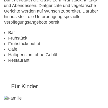
Buffet erwartet die Gäste zum Frühstück, Mittag-
Anzahl der Aufzüge: 1
und Abendessen. Diätgerichte und vegetarische
Haustiere
Gerichte werden auf Wunsch zubereitet. Darüber
Zimmerservice
hinaus stellt die Unterbringung spezielle
Sonnenterrasse
Verpflegungsangebote bereit.
Gesamtanzahl der Zimmer: 141
Pools:Kinderbecken, Outdoor Pool,
Bar
Sonnenschirme am Pool, Liegen am Pool,
Frühstück
Wasserrutsche
Frühstücksbuffet
Zahlungsarten: EC Maestro, Mastercard, Visa
Cafe
Landeskategorie: 3 Sterne
Halbpension: ohne Gebühr
Restaurant
Für Kinder