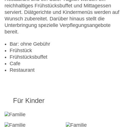
Gesamtanzahl der Zimmer: 50
reichhaltiges Frühstücksbuffet und Mittagessen
Zahlungsarten: Mastercard, Visa
serviert. Diätgerichte und Kindermenüs werden auf
Landeskategorie: 3 Sterne
Wunsch zubereitet. Darüber hinaus stellt die
Unterbringung spezielle Verpflegungsangebote
bereit.
Bar: ohne Gebühr
Frühstück
Frühstücksbuffet
Cafe
Restaurant
Für Kinder