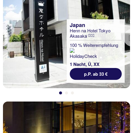
Japan
Henn na Hotel Tokyo
Akasaka
Previous
100 % Weiterempfehlung
1 Nacht, Ü, XX
p.P. ab 33 €