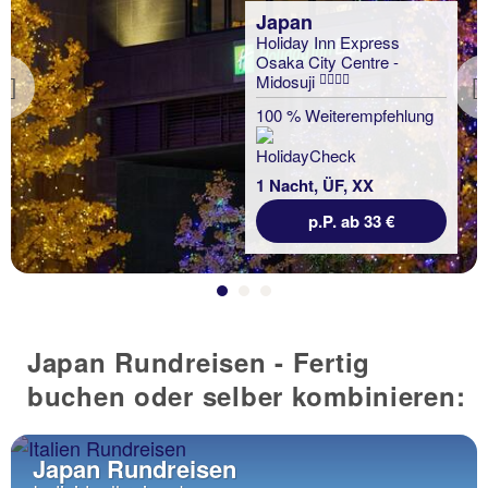
Japan
Holiday Inn Express
Osaka City Centre -
Midosuji
Previous
100 % Weiterempfehlung
1 Nacht, ÜF, XX
p.P. ab 33 €
Japan Rundreisen - Fertig
buchen oder selber kombinieren:
Japan Rundreisen