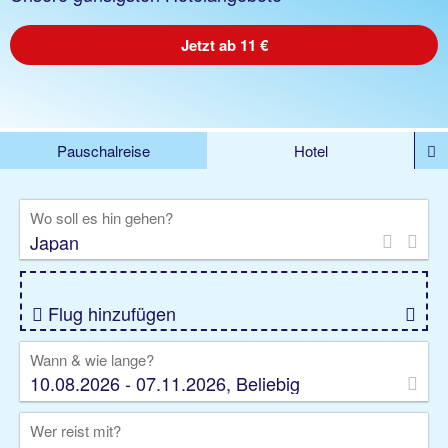
Jetzt ab 11 €
Pauschalreise
Hotel
%DEALS
Flug
Ferienwohnung
Mietwagen
Wo soll es hin gehen?
Rundreise
Kreuzfahrt
Ausflüge
Gruppenreise
Camper
Privattransfer
Flug hinzufügen
Wann & wie lange?
10.08.2026 - 07.11.2026, Beliebig
Wer reist mit?