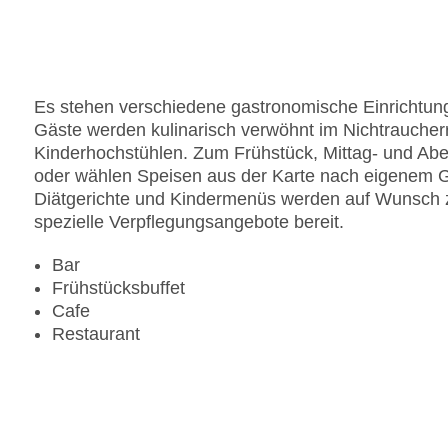
Gesamtanzahl der Stockwerke: 26
Gesamtanzahl der Zimmer: 268
Zahlungsarten: American Express, Diners Club, M
Landeskategorie: 4,5 Sterne
Es stehen verschiedene gastronomische Einrichtung
Gäste werden kulinarisch verwöhnt im Nichtraucher
Kinderhochstühlen. Zum Frühstück, Mittag- und Ab
oder wählen Speisen aus der Karte nach eigenem
Diätgerichte und Kindermenüs werden auf Wunsch zu
spezielle Verpflegungsangebote bereit.
Bar
Frühstücksbuffet
Cafe
Restaurant