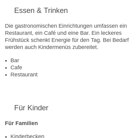
Gesamtanzahl der Zimmer: 14
Essen & Trinken
Pools:Kinderbecken, Outdoor Pool,
Sonnenschirme am Pool, Liegen am Pool
Die gastronomischen Einrichtungen umfassen ein
Zahlungsarten: Mastercard, Visa
Restaurant, ein Café und eine Bar. Ein leckeres
Landeskategorie: 4 Sterne
Frühstück schenkt Energie für den Tag. Bei Bedarf
werden auch Kindermenüs zubereitet.
Bar
Cafe
Restaurant
Für Kinder
Für Familien
Kinderbecken