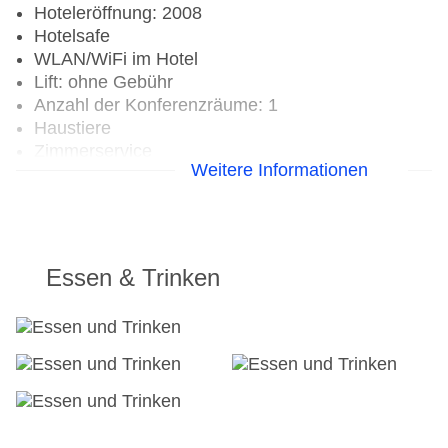
Hoteleröffnung: 2008
Hotelsafe
WLAN/WiFi im Hotel
Lift: ohne Gebühr
Anzahl der Konferenzräume: 1
Haustiere
Zimmerservice
Weitere Informationen
Sonnenterrasse: ohne Gebühr
Gesamtanzahl der Stockwerke: 5
Gesamtanzahl der Zimmer: 160
Zahlungsarten: American Express, Diners Club,
EC Maestro, Mastercard, Visa
Essen & Trinken
Landeskategorie: 4 Sterne