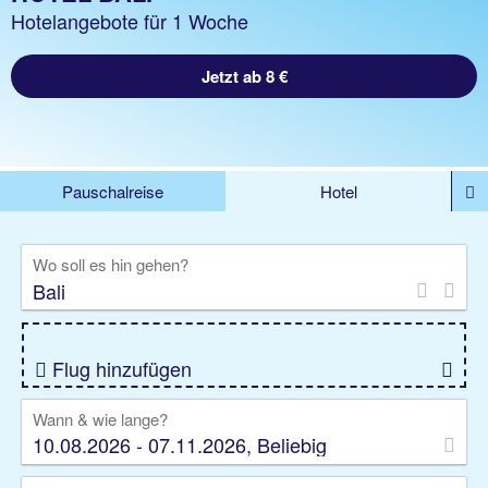
Hotelangebote für 1 Woche
Jetzt ab 8 €
Pauschalreise
Hotel
%DEALS
Flug
Ferienwohnung
Mietwagen
Wo soll es hin gehen?
Rundreise
Kreuzfahrt
Ausflüge
Gruppenreise
Camper
Privattransfer
Flug hinzufügen
Wann & wie lange?
10.08.2026 - 07.11.2026, Beliebig