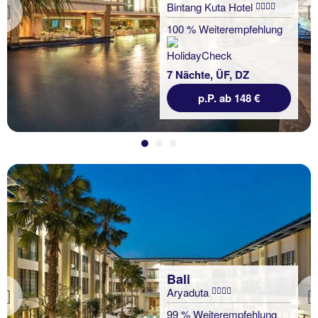
Bintang Kuta Hotel
Previous
100 % Weiterempfehlung
7 Nächte, ÜF, DZ
p.P. ab 148 €
Bali
Aryaduta
Previous
99 % Weiterempfehlung