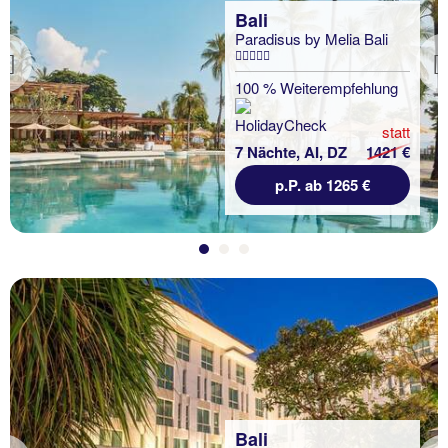
Bali
Paradisus by Melia Bali
Previous
100 % Weiterempfehlung
statt
7 Nächte, AI, DZ
1421 €
p.P. ab 1265 €
Bali