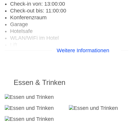
Check-in von: 13:00:00
Check-out bis: 11:00:00
Konferenzraum
Garage
Hotelsafe
WLAN/WiFi im Hotel
Lift
Weitere Informationen
Anzahl der Konferenzräume: 1
Anzahl der Aufzüge: 10
Haustiere auf Anfrage: gegen Gebühr
Zimmerservice
Gesamtanzahl der Stockwerke: 9
Essen & Trinken
Gesamtanzahl der Zimmer: 688
Landeskategorie: 3 Sterne