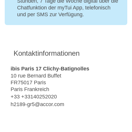
Stunden, 7 Tage die Woche digital über die
Chatfunktion der myTui App, telefonisch
und per SMS zur Verfügung.
Kontaktinformationen
ibis Paris 17 Clichy-Batignolles
10 rue Bernard Buffet
FR75017 Paris
Paris Frankreich
+33 +33140252020
h2189-gr5@accor.com