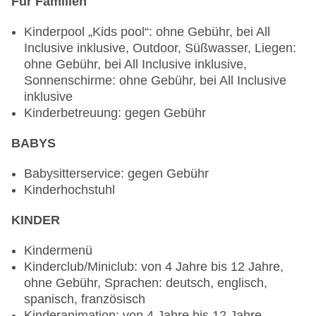
Showcooking, Reservierung notwendig, ohne
Für Familien
Gebühr, drei Essenszeiten am Abend,
Kinderpool „Kids pool“: ohne Gebühr, bei All
klimatisierbar, angemessene Kleidung erwünscht
Inclusive inklusive, Outdoor, Süßwasser, Liegen:
Restaurant „El Mercado“: Küche: international,
ohne Gebühr, bei All Inclusive inklusive,
landestypisch, regional, Fisch/Meeresfrüchte,
Sonnenschirme: ohne Gebühr, bei All Inclusive
Sushi, Diätküche: Anfrage & Reservierung
inklusive
notwendig, glutenfreie Gerichte: Anfrage &
Kinderbetreuung: gegen Gebühr
Reservierung notwendig, lactosefreie Gerichte:
Anfrage & Reservierung notwendig, vegetarische
BABYS
Gerichte: Anfrage & Reservierung notwendig,
vegane Gerichte: Anfrage & Reservierung
Babysitterservice: gegen Gebühr
notwendig, Vollwertkost, Buffet, Showcooking,
Kinderhochstuhl
Reservierung nicht notwendig, ohne Gebühr,
Kinderhochstuhl, angemessene Kleidung
KINDER
erwünscht
Spezialitätenrestaurant „La Hacienda“: Küche:
Kindermenü
mexikanisch, glutenfreie Gerichte: Anfrage &
Kinderclub/Miniclub: von 4 Jahre bis 12 Jahre,
Reservierung notwendig, Kindermenü,
ohne Gebühr, Sprachen: deutsch, englisch,
lactosefreie Gerichte: Anfrage & Reservierung
spanisch, französisch
notwendig, vegetarische Gerichte: Anfrage &
Kinderanimation: von 4 Jahre bis 12 Jahre