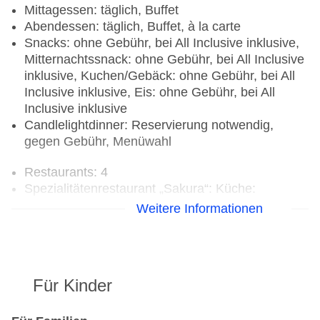
Mittagessen: täglich, Buffet
Abendessen: täglich, Buffet, à la carte
Snacks: ohne Gebühr, bei All Inclusive inklusive,
Mitternachtssnack: ohne Gebühr, bei All Inclusive
inklusive, Kuchen/Gebäck: ohne Gebühr, bei All
Inclusive inklusive, Eis: ohne Gebühr, bei All
Inclusive inklusive
Candlelightdinner: Reservierung notwendig,
gegen Gebühr, Menüwahl
Restaurants: 4
Spezialitätenrestaurant „Sakura“: Küche:
asiatisch, japanisch, orientalisch, Teppanyaki,
Weitere Informationen
Sushi, glutenfreie Gerichte: Anfrage &
Reservierung notwendig, Kindermenü,
lactosefreie Gerichte: Anfrage & Reservierung
notwendig, vegetarische Gerichte: Anfrage &
Für Kinder
Reservierung notwendig, vegane Gerichte:
Anfrage & Reservierung notwendig, à la carte,