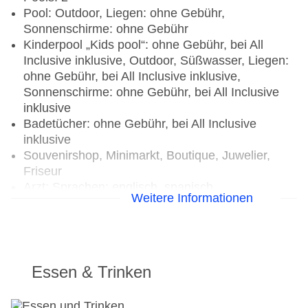
Pool: Outdoor, Liegen: ohne Gebühr,
Sonnenschirme: ohne Gebühr
Kinderpool „Kids pool“: ohne Gebühr, bei All
Inclusive inklusive, Outdoor, Süßwasser, Liegen:
ohne Gebühr, bei All Inclusive inklusive,
Sonnenschirme: ohne Gebühr, bei All Inclusive
inklusive
Badetücher: ohne Gebühr, bei All Inclusive
inklusive
Souvenirshop, Minimarkt, Boutique, Juwelier,
Friseur
Arzt: Sprachen: englisch, spanisch
Weitere Informationen
Diskothek/Nachtclub: ab 18 Jahre, Amphitheater
Internet: WLAN/WiFi, im gesamten Hotel
(Anlage): ohne Gebühr, im öffentlichen Bereich:
ohne Gebühr, an der Rezeption/in der Lobby:
ohne Gebühr, in der Bar: ohne Gebühr, am Pool:
Essen & Trinken
ohne Gebühr
Waschsalon: gegen Gebühr, Wäscheservice: