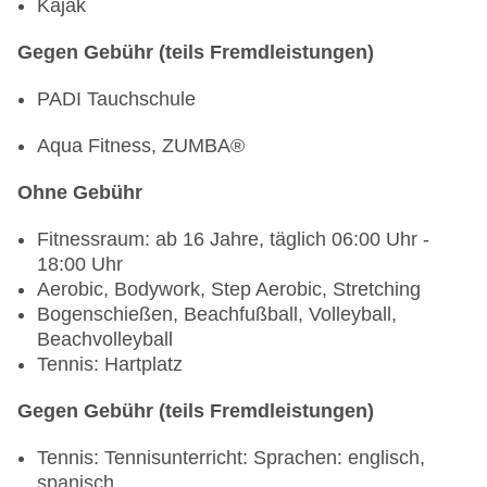
Bar „El Bohio Bar“
Kajak
Bar „La Plaza Bar“
Themenbar „Route 66“
Gegen Gebühr (teils Fremdleistungen)
Bar „Bar Piscina“
PADI Tauchschule
Bar „Snack“
Aqua Fitness, ZUMBA®
All Inclusive beinhaltet :
Ohne Gebühr
Zusätzlich zu den Verpflegungsleistungen ist
einmalig pro Aufenthalt 1 Stunde Tennisunterricht
Fitnessraum: ab 16 Jahre, täglich 06:00 Uhr -
inbegriffen.
18:00 Uhr
Aerobic, Bodywork, Step Aerobic, Stretching
Bogenschießen, Beachfußball, Volleyball,
Beachvolleyball
Tennis: Hartplatz
Gegen Gebühr (teils Fremdleistungen)
Tennis: Tennisunterricht: Sprachen: englisch,
spanisch