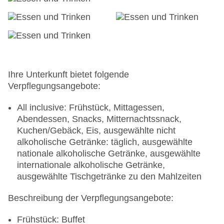
gegen Gebühr
Zahlungsarten: TUI Card / VISA, MasterCard,
American Express
Haustiere nicht erlaubt
Parkmöglichkeiten: Parkplatz (nach
Verfügbarkeit), unbewacht: ohne Gebühr,
Stellplätze, nicht überdacht: ohne Gebühr, bei All
Ihre Unterkunft bietet folgende
Inclusive inklusive
Verpflegungsangebote:
Businesscenter: gegen Gebühr, Barzahlung
Tagungseinrichtungen: Konferenzräume: 4,
All inclusive: Frühstück, Mittagessen,
klimatisierte Tagungsräume, Tagungsequipment:
Abendessen, Snacks, Mitternachtssnack,
gegen Gebühr, Barzahlung, Coffee Breaks:
Kuchen/Gebäck, Eis, ausgewählte nicht
gegen Gebühr, Barzahlung
alkoholische Getränke: täglich, ausgewählte
Gebäudeanzahl: 9, Etagen: 3, Zimmer: 516
nationale alkoholische Getränke, ausgewählte
Landeskategorie: 5 Sterne
internationale alkoholische Getränke,
ausgewählte Tischgetränke zu den Mahlzeiten
Beschreibung der Verpflegungsangebote:
Frühstück: Buffet