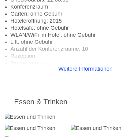
Konferenzraum
Garten: ohne Gebühr
Hoteleröffnung: 2015
Hotelsafe: ohne Gebühr
WLAN/WiFi im Hotel: ohne Gebühr
Lift: ohne Gebühr
Anzahl der Konferenzräume: 10
Rezeption
Zimmerservice
Weitere Informationen
Sonnenterrasse
Gesamtanzahl der Stockwerke: 1
Gesamtanzahl der Zimmer: 434
Pools:Kinderbecken, Aquapark, Outdoor Pool,
Sonnenschirme am Pool, Liegen am Pool,
Essen & Trinken
Handtücher, Wasserrutsche: ohne Gebühr
Zahlungsarten: American Express, Mastercard,
Visa
Landeskategorie: 5 Sterne