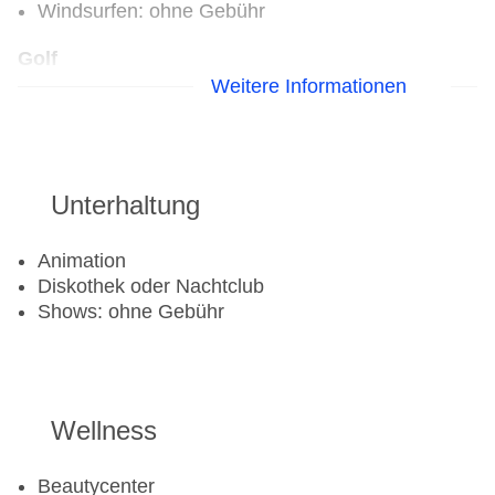
Windsurfen: ohne Gebühr
Golf
Weitere Informationen
Golfplatz
Aerobic: ohne Gebühr
Beachvolleyball: ohne Gebühr
Unterhaltung
Fitnessraum
Tennisplatz
Tennis Unterricht
Animation
Diskothek oder Nachtclub
Shows: ohne Gebühr
Wellness
Beautycenter