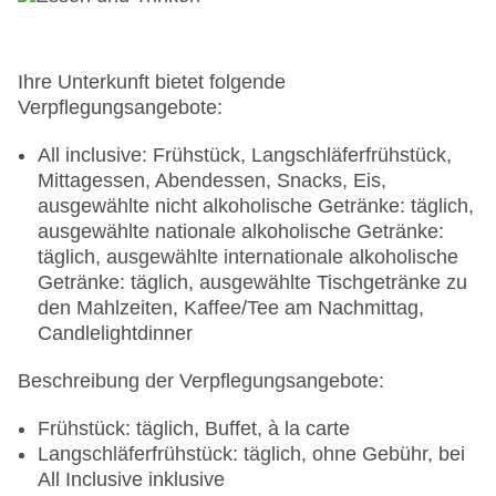
Inclusive inklusive, an der Rezeption/in der
Lobby: ohne Gebühr, bei All Inclusive inklusive, in
der Bar: ohne Gebühr, bei All Inclusive inklusive,
am Pool: ohne Gebühr, bei All Inclusive inklusive
Ihre Unterkunft bietet folgende
Internetterminal: ohne Gebühr, bei All Inclusive
Verpflegungsangebote:
inklusive
Waschsalon: gegen Gebühr, Wäscheservice:
All inclusive: Frühstück, Langschläferfrühstück,
gegen Gebühr
Mittagessen, Abendessen, Snacks, Eis,
Concierge Service, Gepäckservice
ausgewählte nicht alkoholische Getränke: täglich,
Zahlungsarten: TUI Card / VISA, MasterCard,
ausgewählte nationale alkoholische Getränke:
American Express, die Hinterlegung einer
täglich, ausgewählte internationale alkoholische
Kreditkarte beim Check In ist Pflicht
Getränke: täglich, ausgewählte Tischgetränke zu
Haustiere nicht erlaubt
den Mahlzeiten, Kaffee/Tee am Nachmittag,
Parkmöglichkeiten: Parkplatz (nach
Candlelightdinner
Verfügbarkeit), bewacht: ohne Gebühr, bei All
Beschreibung der Verpflegungsangebote:
Inclusive inklusive, Anfrage & Reservierung nicht
notwendig, Stellplätze, nicht überdacht: ohne
Frühstück: täglich, Buffet, à la carte
Gebühr, bei All Inclusive inklusive, Anfrage &
Langschläferfrühstück: täglich, ohne Gebühr, bei
Reservierung nicht notwendig, Valet Parking:
All Inclusive inklusive
ohne Gebühr