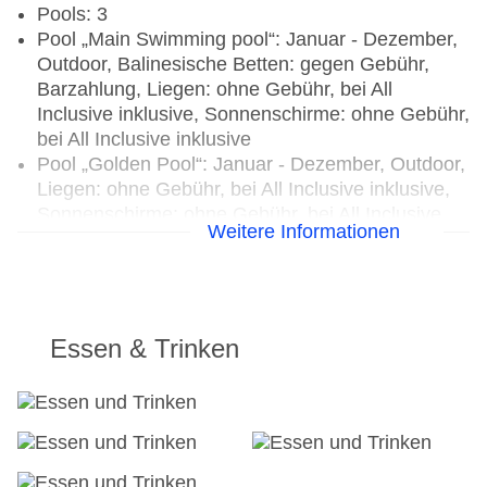
Pools: 3
Pool „Main Swimming pool“: Januar - Dezember,
Outdoor, Balinesische Betten: gegen Gebühr,
Barzahlung, Liegen: ohne Gebühr, bei All
Inclusive inklusive, Sonnenschirme: ohne Gebühr,
bei All Inclusive inklusive
Pool „Golden Pool“: Januar - Dezember, Outdoor,
Liegen: ohne Gebühr, bei All Inclusive inklusive,
Sonnenschirme: ohne Gebühr, bei All Inclusive
Weitere Informationen
inklusive
Pool „Silver Pool“: Outdoor, Liegen,
Sonnenschirme
Badetücher: ohne Gebühr
Souvenirshop, Boutique, Juwelier, Friseur
Essen & Trinken
Arzt: Sprachen: englisch, spanisch
Amphitheater
Internet: WLAN/WiFi, im gesamten Hotel
(Anlage): ohne Gebühr, bei All Inclusive inklusive,
im öffentlichen Bereich: ohne Gebühr, bei All