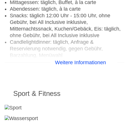
Mittagessen: täglich, Buffet, à la carte
Tagungseinrichtungen: Konferenzräume: 1,
Abendessen: täglich, à la carte
klimatisierte Tagungsräume, Tagungsequipment:
Snacks: täglich 12:00 Uhr - 15:00 Uhr, ohne
gegen Gebühr, Barzahlung, Coffee Breaks:
Gebühr, bei All Inclusive inklusive,
gegen Gebühr, Barzahlung
Mitternachtssnack, Kuchen/Gebäck, Eis: täglich,
Gebäudeanzahl: 14, Etagen: 3, Zimmer: 540,
ohne Gebühr, bei All Inclusive inklusive
Nebengebäude: 1, Etagen Nebengebäude: 1
Candlelightdinner: täglich, Anfrage &
Landeskategorie: 5 Sterne
Reservierung notwendig, gegen Gebühr,
Barzahlung, Menüwahl
Weinprobe: gegen Gebühr, Barzahlung, Anfrage
Weitere Informationen
& Reservierung notwendig
Weihnachtsspecial: Menü,
Unterhaltungsprogramm, Silvesterspecial: Menü,
Unterhaltungsprogramm
Sport & Fitness
Restaurants: 9
Restaurant „Le Marché“: Küche: international,
glutenfreie Gerichte, lactosefreie Gerichte,
vegetarische Gerichte, Buffet, Reservierung nicht
notwendig, ohne Gebühr, bei All Inclusive