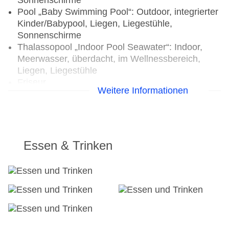
Sonnenschirme
Pool „Baby Swimming Pool“: Outdoor, integrierter
Kinder/Babypool, Liegen, Liegestühle,
Sonnenschirme
Thalassopool „Indoor Pool Seawater“: Indoor,
Meerwasser, überdacht, im Wellnessbereich,
Liegen, Liegestühle
Friseur
Weitere Informationen
Internet: WLAN/WiFi, im gesamten Hotel
(Anlage), im öffentlichen Bereich, an der
Rezeption/in der Lobby, in der Bar, am Pool
Wäscheservice: gegen Gebühr, Barzahlung
Concierge Service, Gepäckservice
Essen & Trinken
Zahlungsarten: TUI Card / VISA, MasterCard
Haustiere nicht erlaubt
Parkmöglichkeiten: Stellplätze, nicht überdacht
Tagungseinrichtungen: klimatisierte
Tagungsräume, Tageslicht, Tagungsequipment,
Coffee Breaks
Größe des Hotels/Anlage: 10 ha