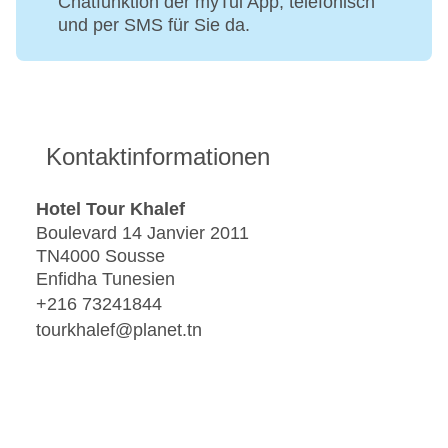
Chatfunktion der myTui App, telefonisch
und per SMS für Sie da.
Kontaktinformationen
Hotel Tour Khalef
Boulevard 14 Janvier 2011
TN4000 Sousse
Enfidha Tunesien
+216 73241844
tourkhalef@planet.tn