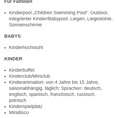
Snack Bar „Snack Bar“
Für Familien
Bar „Bar Terrase“
Kinderpool „Children Swimming Pool“: Outdoor,
Bar „Mini Bar Les Palmiers“
integrierter Kinder/Babypool, Liegen, Liegestühle,
Poolbar Outdoor „Pool Bar“
Sonnenschirme
BABYS
Kinderhochstuhl
KINDER
Kinderbuffet
Kinderclub/Miniclub
Kinderanimation: von 4 Jahre bis 15 Jahre,
saisonabhängig, täglich: Sprachen: deutsch,
englisch, spanisch, französisch, russisch,
polnisch
Kinderspielplatz
Minidisco