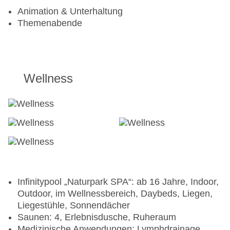
Schuhständer
Animation & Unterhaltung
Skibushaltestelle direkt
Themenabende
Übungslift ca. 1,8 km
Sportangebote vor Ort im Skigebiet: Ski alpin:
gegen Gebühr, Fremdanbieter, Skilanglauf: gegen
Gebühr, Fremdanbieter, Snowboard: gegen
Gebühr, Fremdanbieter
Wellness
Infinitypool „Naturpark SPA“: ab 16 Jahre, Indoor,
Outdoor, im Wellnessbereich, Daybeds, Liegen,
Liegestühle, Sonnendächer
Saunen: 4, Erlebnisdusche, Ruheraum
Medizinische Anwendungen: Lymphdrainage