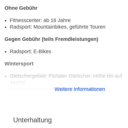
Ohne Gebühr
Fitnesscenter: ab 16 Jahre
Radsport: Mountainbikes, geführte Touren
Gegen Gebühr (teils Fremdleistungen)
Radsport: E-Bikes
Wintersport
Gletschergebiet: Pitztaler Gletscher, Höhe bis auf
3440m
Weitere Informationen
Skigebiet: Rifflesee, Höhe bis auf 2800m
Loipe 25km Langlaufloipe direkt
Talstation Rifflseebahn ca. 2 km, Fahrzeit: ca. 5
Minuten
Talstation Pitztaler Gletscher ca. 2,5 km
Unterhaltung
Skiraum: beheizt, Skischuhtrockner, beheizbare