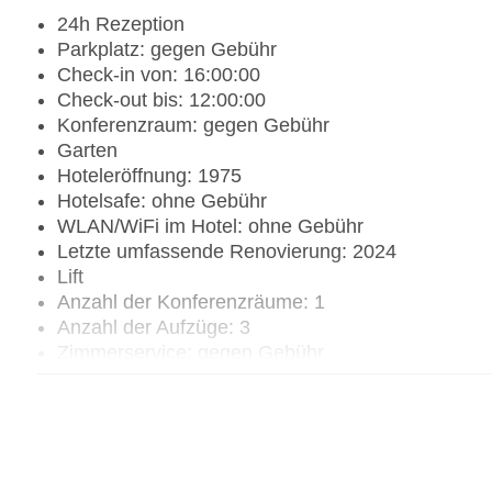
24h Rezeption
Parkplatz: gegen Gebühr
Check-in von: 16:00:00
Check-out bis: 12:00:00
Konferenzraum: gegen Gebühr
Garten
Hoteleröffnung: 1975
Hotelsafe: ohne Gebühr
WLAN/WiFi im Hotel: ohne Gebühr
Letzte umfassende Renovierung: 2024
Lift
Anzahl der Konferenzräume: 1
Anzahl der Aufzüge: 3
Zimmerservice: gegen Gebühr
Sonnenterrasse
Gesamtanzahl der Stockwerke: 12
Gesamtanzahl der Zimmer: 224
Pools:Outdoor Pool, Sonnenschirme am Pool, Li
Zahlungsarten: American Express, Mastercard, V