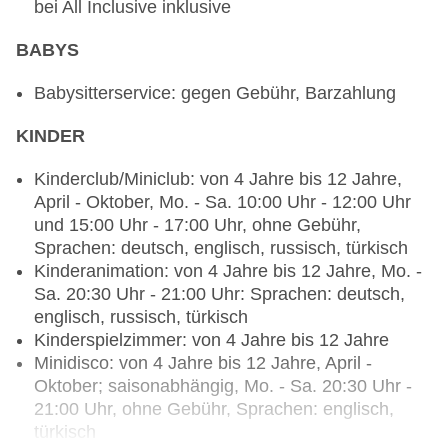
bei All Inclusive inklusive
Spezialitätenrestaurant „Tulip“: Küche: türkisch, à
la carte, Anfrage & Reservierung notwendig, ohne
BABYS
Gebühr, bei All Inclusive inklusive, April -
September, wöchentlich 19:00 Uhr - 21:00 Uhr
Babysitterservice: gegen Gebühr, Barzahlung
Spezialitätenrestaurant „Bonsai“: Küche:
chinesisch, à la carte, Anfrage & Reservierung
KINDER
notwendig, ohne Gebühr, bei All Inclusive
inklusive, April - September, wöchentlich 19:00
Kinderclub/Miniclub: von 4 Jahre bis 12 Jahre,
Uhr - 21:00 Uhr
April - Oktober, Mo. - Sa. 10:00 Uhr - 12:00 Uhr
Spezialitätenrestaurant „Fisch A la Carte“: Küche:
und 15:00 Uhr - 17:00 Uhr, ohne Gebühr,
mediterran, Fisch/Meeresfrüchte, à la carte,
Sprachen: deutsch, englisch, russisch, türkisch
Anfrage & Reservierung notwendig, Barzahlung,
Kinderanimation: von 4 Jahre bis 12 Jahre, Mo. -
pro Person ca. 15 EUR, Juni - September,
Sa. 20:30 Uhr - 21:00 Uhr: Sprachen: deutsch,
wöchentlich 19:00 Uhr - 21:00 Uhr, angemessene
englisch, russisch, türkisch
Kleidung erwünscht
Kinderspielzimmer: von 4 Jahre bis 12 Jahre
Bars & mehr: 6
Minidisco: von 4 Jahre bis 12 Jahre, April -
Lobbybar „Lobby Bar-Int. Bev. Charged“: Januar -
Oktober; saisonabhängig, Mo. - Sa. 20:30 Uhr -
Dezember, täglich 24 Stunden, ohne Gebühr, bei
21:00 Uhr, ohne Gebühr, Sprachen: englisch,
All Inclusive inklusive
türkisch
Poolbar Outdoor „Pool Bar-Int. Bev. Charged“: