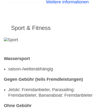
Weitere Informationen
April - Oktober, täglich 10:00 Uhr - 00:00 Uhr,
ohne Gebühr, bei All Inclusive inklusive
Strandbar „Beach Bar-Int. Bev. Charged“: April -
Oktober, täglich 10:00 Uhr - 17:00 Uhr, bei All
Inclusive inklusive
Sport & Fitness
Loungebar „Lounge Bar-Int. Bev. Charged“:
Januar - Dezember, täglich 10:00 Uhr - 23:59 Uhr,
bei All Inclusive inklusive
Patisserie: Januar - Dezember, täglich 15:00 Uhr
- 17:00 Uhr, bei All Inclusive inklusive
Wassersport
Bar „Disco Bar“: ab 18 Jahre, April - Oktober, Mo.
- Sa. 00:00 Uhr - 02:00 Uhr, gegen Gebühr,
saison-/wetterabhängig
Barzahlung
Gegen Gebühr (teils Fremdleistungen)
Jetski: Fremdanbieter, Parasailing:
Fremdanbieter, Bananaboat: Fremdanbieter
Ohne Gebühr