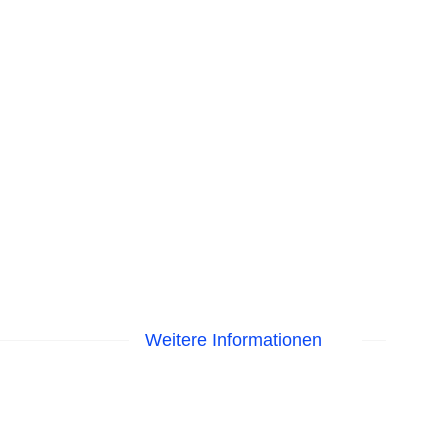
Weitere Informationen
Liegen am Pool
astercard, Visa