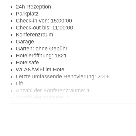
24h Rezeption
Parkplatz
Check-in von: 15:00:00
Check-out bis: 11:00:00
Konferenzraum
Garage
Garten: ohne Gebühr
Hoteleröffnung: 1821
Hotelsafe
WLAN/WiFi im Hotel
Letzte umfassende Renovierung: 2006
Lift
Anzahl der Konferenzräume: 1
Anzahl der Aufzüge: 2
Zimmerservice
Gesamtanzahl der Zimmer: 44
Pools:Kinderbecken, Indoor Pool, Outdoor Pool, 
Zahlungsarten: American Express, Diners Club, M
Landeskategorie: 4 Sterne