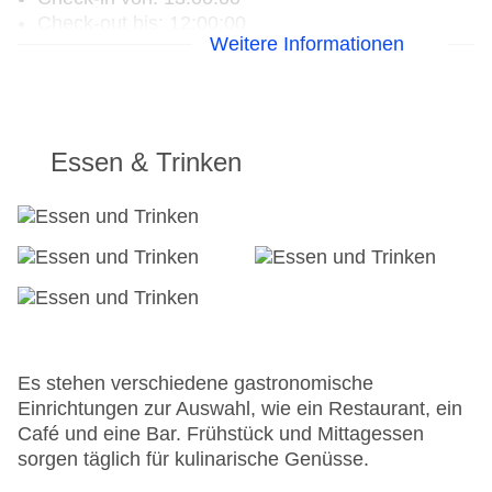
Check-out bis: 12:00:00
Weitere Informationen
Konferenzraum
Garage
Hoteleröffnung: 1997
Hotelsafe
WLAN/WiFi im Hotel
Essen & Trinken
Letzte umfassende Renovierung: 2013
Lift
Anzahl der Konferenzräume: 1
Anzahl der Aufzüge: 1
Zimmerservice
Sonnenterrasse
Gesamtanzahl der Stockwerke: 8
Gesamtanzahl der Zimmer: 90
Zahlungsarten: American Express, Diners Club,
Es stehen verschiedene gastronomische
Mastercard, Visa
Einrichtungen zur Auswahl, wie ein Restaurant, ein
Landeskategorie: 3 Sterne
Café und eine Bar. Frühstück und Mittagessen
sorgen täglich für kulinarische Genüsse.