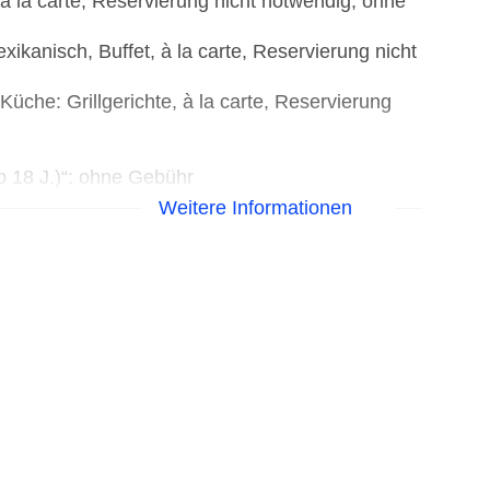
, à la carte, Reservierung nicht notwendig, ohne
xikanisch, Buffet, à la carte, Reservierung nicht
üche: Grillgerichte, à la carte, Reservierung
 18 J.)“: ohne Gebühr
Weitere Informationen
 Restaurant (Buffet), abends mexikanisches