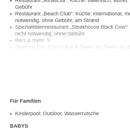
Restaurant „Rinascita“: Küche: italienisch, Buffet
Gebühr
Restaurant „Beach Club“: Küche: international, me
notwendig, ohne Gebühr, am Strand
Spezialitätenrestaurant „Steakhouse Black Cow“: K
nicht notwendig, ohne Gebühr
Bars & mehr: 5
Swim up Bar „Coco's Bar & Swim Up (Swim Up ab
Bar „Sportsbar“: ohne Gebühr
Salonbar „La Fiesta“: ohne Gebühr
Lobbybar „La Veranda“: ohne Gebühr
Poolbar Outdoor „Grill am Pool“: ohne Gebühr
Restaurant „Beach Club" im Riu Yucatan: mittags
Restaurant (à-la-carte), Reservierung notwendig
Für Familien
Kinderpool: Outdoor, Wasserrutsche
BABYS