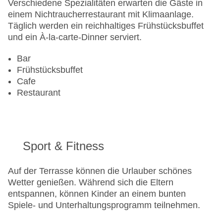
Verschiedene Spezialitäten erwarten die Gäste in
Haustiere
einem Nichtraucherrestaurant mit Klimaanlage.
Zimmerservice
Täglich werden ein reichhaltiges Frühstücksbuffet
Gesamtanzahl der Stockwerke: 4
und ein À-la-carte-Dinner serviert.
Gesamtanzahl der Zimmer: 103
Zahlungsarten: American Express, Diners Club,
Bar
EC Maestro, Mastercard, Visa
Frühstücksbuffet
Landeskategorie: 4 Sterne
Cafe
Restaurant
Sport & Fitness
Auf der Terrasse können die Urlauber schönes
Wetter genießen. Während sich die Eltern
entspannen, können Kinder an einem bunten
Spiele- und Unterhaltungsprogramm teilnehmen.