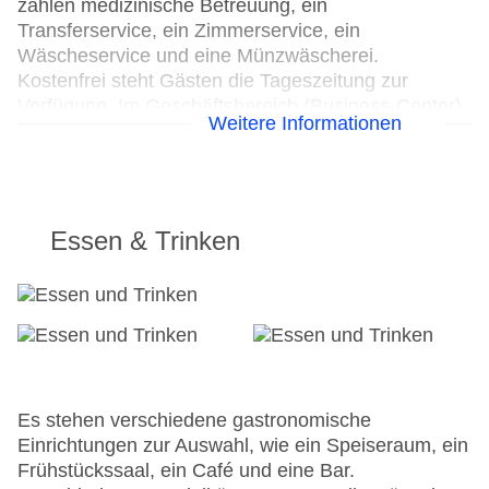
zählen medizinische Betreuung, ein
Transferservice, ein Zimmerservice, ein
Wäscheservice und eine Münzwäscherei.
Kostenfrei steht Gästen die Tageszeitung zur
Verfügung. Im Geschäftsbereich (Business-Center)
Weitere Informationen
sind Faxgerät und Projektor vorhanden.
24h Rezeption
Parkplatz
Check-in von: 14:00:00
Essen & Trinken
Check-out bis: 11:00:00
Konferenzraum
Garage: gegen Gebühr
Garten
Hoteleröffnung: 2001
Hotelsafe
WLAN/WiFi im Hotel
Es stehen verschiedene gastronomische
Lift
Einrichtungen zur Auswahl, wie ein Speiseraum, ein
Anzahl der Konferenzräume: 1
Frühstückssaal, ein Café und eine Bar.
Anzahl der Aufzüge: 1