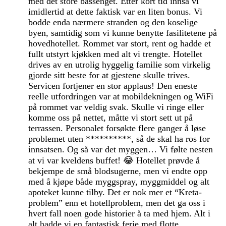
med det store bassenget. Etter kort tid innså vi
imidlertid at dette faktisk var en liten bonus. Vi
bodde enda nærmere stranden og den koselige
byen, samtidig som vi kunne benytte fasilitetene på
hovedhotellet. Rommet var stort, rent og hadde et
fullt utstyrt kjøkken med alt vi trengte. Hotellet
drives av en utrolig hyggelig familie som virkelig
gjorde sitt beste for at gjestene skulle trives.
Servicen fortjener en stor applaus! Den eneste
reelle utfordringen var at mobildekningen og WiFi
på rommet var veldig svak. Skulle vi ringe eller
komme oss på nettet, måtte vi stort sett ut på
terrassen. Personalet forsøkte flere ganger å løse
problemet uten **********, så de skal ha ros for
innsatsen. Og så var det myggen… Vi følte nesten
at vi var kveldens buffet! 😂 Hotellet prøvde å
bekjempe de små blodsugerne, men vi endte opp
med å kjøpe både myggspray, myggmiddel og alt
apoteket kunne tilby. Det er nok mer et “Kreta-
problem” enn et hotellproblem, men det ga oss i
hvert fall noen gode historier å ta med hjem. Alt i
alt hadde vi en fantastisk ferie med flotte