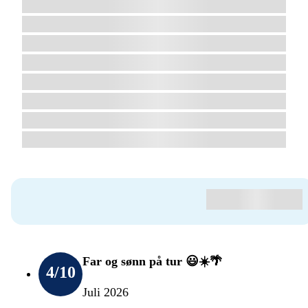
Far og sønn på tur 😃☀️🌴
4
/10
Juli 2026