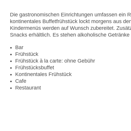
Gesamtanzahl der Zimmer: 301
Pools:Kinderbecken, Outdoor Pool, Sonnenschir
Die gastronomischen Einrichtungen umfassen ein Re
Zahlungsarten: American Express, Diners Club, M
kontinentales Buffetfrühstück lockt morgens aus den
Landeskategorie: 5 Sterne
Kindermenüs werden auf Wunsch zubereitet. Zusätz
Snacks erhältlich. Es stehen alkoholische Getränke
Bar
Frühstück
Frühstück à la carte: ohne Gebühr
Frühstücksbuffet
Kontinentales Frühstück
Cafe
Restaurant