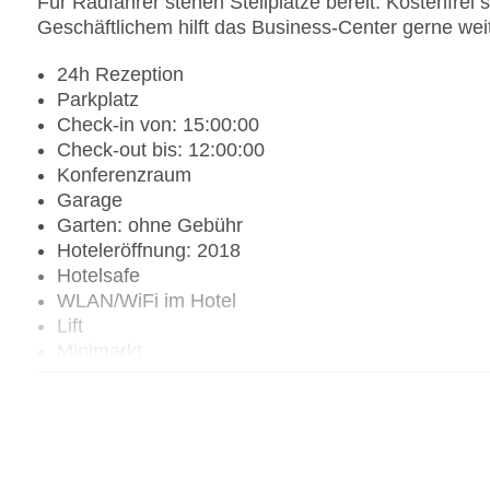
Für Radfahrer stehen Stellplätze bereit. Kostenfrei
Geschäftlichem hilft das Business-Center gerne weit
24h Rezeption
Parkplatz
Check-in von: 15:00:00
Check-out bis: 12:00:00
Konferenzraum
Garage
Garten: ohne Gebühr
Hoteleröffnung: 2018
Hotelsafe
WLAN/WiFi im Hotel
Lift
Minimarkt
Anzahl der Konferenzräume: 10
Anzahl der Aufzüge: 1
Zimmerservice
Sonnenterrasse
Gesamtanzahl der Stockwerke: 22