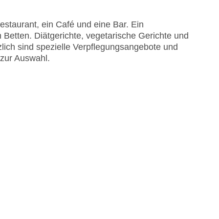
me am Pool, Liegen am Pool
staurant, ein Café und eine Bar. Ein
astercard, Visa
 Betten. Diätgerichte, vegetarische Gerichte und
lich sind spezielle Verpflegungsangebote und
 zur Auswahl.