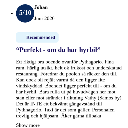
Johan
5
/10
Juni 2026
Recommended
“Perfekt - om du har hyrbil”
Ett riktigt bra boende ovanför Pythagorio. Fina
rum, härlig utsikt, helt ok frukost och underskattad
restaurang. Föredrar du poolen så räcker den till.
Kan dock bli rejält varmt då den ligger lite
vindskyddad. Boendet ligger perfekt till - om du
har hyrbil. Bara rulla ut på huvudvägen ner mot
stan eller mot stränder i riktning Vathy (Samos by).
Det är INTE ett bekvämt gångavstånd till
Pythhagorio. Taxi är det som gäller. Personalen
trevlig och hjälpsam. Åker gärna tillbaka!
Show more