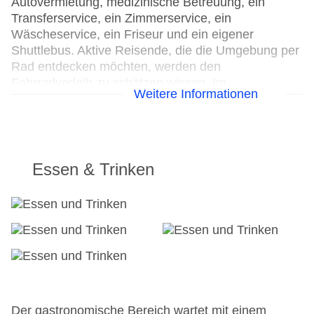
Autovermietung, medizinische Betreuung, ein
Transferservice, ein Zimmerservice, ein
Wäscheservice, ein Friseur und ein eigener
Shuttlebus. Aktive Reisende, die die Umgebung per
Rad entdecken möchten, werden den
Fahrradverleih zu schätzen wissen. Im
Weitere Informationen
Geschäftsbereich sind Faxgerät und Projektor
vorhanden.
24h Rezeption
Parkplatz
Essen & Trinken
Check-in von: 14:00:00
Check-out bis: 05:00:00
Konferenzraum
Garten: ohne Gebühr
Hotelsafe
WLAN/WiFi im Hotel
Letzte umfassende Renovierung: 2010
Lift
Minimarkt
Der gastronomische Bereich wartet mit einem