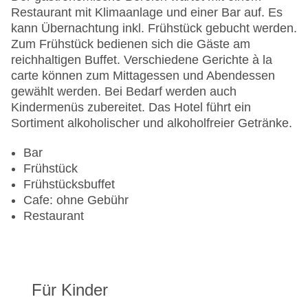
Anzahl der Konferenzräume: 1
Restaurant mit Klimaanlage und einer Bar auf. Es
Anzahl der Aufzüge: 1
kann Übernachtung inkl. Frühstück gebucht werden.
Zimmerservice
Zum Frühstück bedienen sich die Gäste am
Sonnenterrasse: ohne Gebühr
reichhaltigen Buffet. Verschiedene Gerichte à la
Gesamtanzahl der Stockwerke: 12
carte können zum Mittagessen und Abendessen
Gesamtanzahl der Zimmer: 712
gewählt werden. Bei Bedarf werden auch
Pools:Indoor Pool, Outdoor Pool
Kindermenüs zubereitet. Das Hotel führt ein
Zahlungsarten: American Express, Diners Club,
Sortiment alkoholischer und alkoholfreier Getränke.
Mastercard, Visa
Landeskategorie: 3 Sterne
Bar
Frühstück
Frühstücksbuffet
Cafe: ohne Gebühr
Restaurant
Für Kinder