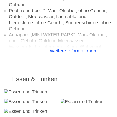
Gebühr
Pool „round pool“: Mai - Oktober, ohne Gebühr,
Outdoor, Meerwasser, flach abfallend,
Liegestühle: ohne Gebühr, Sonnenschirme: ohne
Gebühr
Aquapark „MINI WATER PARK“: Mai - Oktober,
ohne Gebühr, Outdoor, Meerwasser,
Wasserrutsche, integrierter Kinder/Babypool,
Weitere Informationen
Liegestühle: ohne Gebühr, Sonnenschirme: ohne
Gebühr
Whirlpool „AEGEAO SPA (extra charge)“: gegen
Gebühr, Indoor, Süßwasser, beheizbar, im
Wellnessbereich
Essen & Trinken
Badetücher: gegen Gebühr
Souvenirshop, Minimarkt
Arzt
Amphitheater
Internet: WLAN/WiFi, an der Rezeption/in der
Lobby: ohne Gebühr, in der Bar: ohne Gebühr