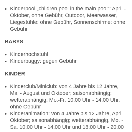
Restaurant „OLIVE GARDEN BUFFET -SNACK
Kinderpool „children pool in the main pool“: April -
RESTAURANT“: ab 6 Jahre, Küche: international,
Oktober, ohne Gebühr, Outdoor, Meerwasser,
leichte Gerichte: ohne Gebühr, Anfrage &
Liegestühle: ohne Gebühr, Sonnenschirme: ohne
Reservierung nicht notwendig, Buffet, Anfrage &
Gebühr
Reservierung nicht notwendig, ohne Gebühr, Mai
und Oktober; wetterabhängig, täglich 11:00 Uhr -
BABYS
17:00 Uhr, mit Terrasse, Kinderhochstuhl
Bars & mehr: 2
Kinderhochstuhl
Poolbar Outdoor: täglich 11:00 Uhr - 23:00 Uhr,
Kinderbuggy: gegen Gebühr
ohne Gebühr
KINDER
Lobbybar: 11:00 Uhr - 23:00 Uhr, ohne Gebühr
Kinderclub/Miniclub: von 4 Jahre bis 12 Jahre,
Mai - August und Oktober; saisonabhängig;
wetterabhängig, Mo.-Fr. 10:00 Uhr - 14:00 Uhr,
ohne Gebühr
Kinderanimation: von 4 Jahre bis 12 Jahre, April -
Oktober; saisonabhängig; wetterabhängig, Mo. -
Sa. 10:00 Uhr - 14:00 Uhr und 18:00 Uhr - 20:00