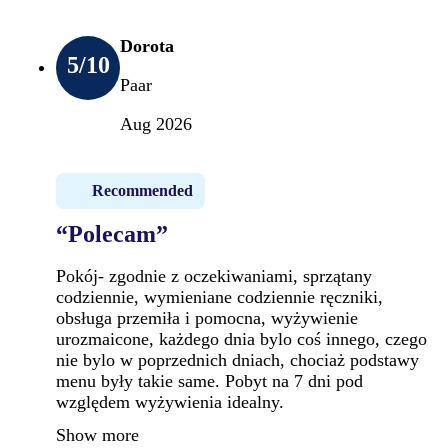
Dorota
5
/10
Paar
Aug 2026
Recommended
“Polecam”
Pokój- zgodnie z oczekiwaniami, sprzątany
codziennie, wymieniane codziennie ręczniki,
obsługa przemiła i pomocna, wyżywienie
urozmaicone, każdego dnia bylo coś innego, czego
nie bylo w poprzednich dniach, chociaż podstawy
menu były takie same. Pobyt na 7 dni pod
względem wyżywienia idealny.
Show more