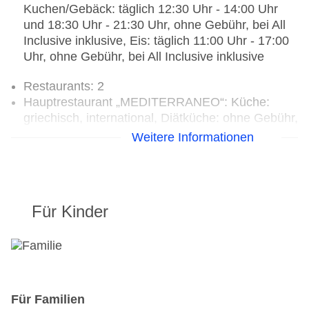
Kuchen/Gebäck: täglich 12:30 Uhr - 14:00 Uhr
und 18:30 Uhr - 21:30 Uhr, ohne Gebühr, bei All
Inclusive inklusive, Eis: täglich 11:00 Uhr - 17:00
Uhr, ohne Gebühr, bei All Inclusive inklusive
Restaurants: 2
Hauptrestaurant „MEDITERRANEO“: Küche:
griechisch, international, Diätküche: ohne Gebühr,
Anfrage & Reservierung notwendig, glutenfreie
Weitere Informationen
Gerichte: ohne Gebühr, Anfrage & Reservierung
notwendig, lactosefreie Gerichte: ohne Gebühr,
Anfrage & Reservierung notwendig, leichte
Gerichte: ohne Gebühr, vegetarische Gerichte:
Für Kinder
ohne Gebühr, Anfrage & Reservierung notwendig,
vegane Gerichte: ohne Gebühr, Anfrage &
Reservierung notwendig, Buffet, Showcooking,
ohne Gebühr, 07:30 Uhr - 09:30 Uhr, 12:30 Uhr -
14:30 Uhr und 19:00 Uhr - 21:30 Uhr, mit
Terrasse, Kinderhochstuhl, angemessene
Für Familien
Kleidung erwünscht