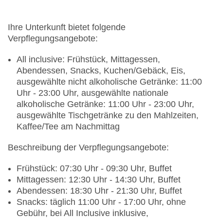
Internetterminal: gegen Gebühr
Wäscheservice: gegen Gebühr
Gepäckservice
Ihre Unterkunft bietet folgende
Zahlungsarten: TUI Card / VISA, MasterCard,
Verpflegungsangebote:
American Express
Haustiere nicht erlaubt
All inclusive: Frühstück, Mittagessen,
Parkmöglichkeiten: Parkplatz (nach
Abendessen, Snacks, Kuchen/Gebäck, Eis,
Verfügbarkeit), unbewacht: ohne Gebühr
ausgewählte nicht alkoholische Getränke: 11:00
Tagungseinrichtungen: Konferenzräume: 0
Uhr - 23:00 Uhr, ausgewählte nationale
Gebäudeanzahl: 15, Etagen: 3, Zimmer: 305
alkoholische Getränke: 11:00 Uhr - 23:00 Uhr,
Landeskategorie: 4 Sterne
ausgewählte Tischgetränke zu den Mahlzeiten,
Kaffee/Tee am Nachmittag
Beschreibung der Verpflegungsangebote:
Frühstück: 07:30 Uhr - 09:30 Uhr, Buffet
Mittagessen: 12:30 Uhr - 14:30 Uhr, Buffet
Abendessen: 18:30 Uhr - 21:30 Uhr, Buffet
Snacks: täglich 11:00 Uhr - 17:00 Uhr, ohne
Gebühr, bei All Inclusive inklusive,