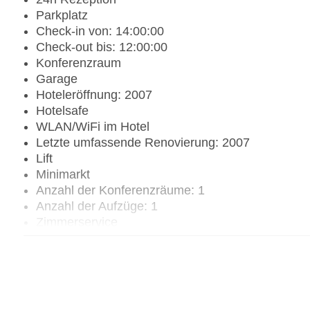
Parkplatz
Check-in von: 14:00:00
Check-out bis: 12:00:00
Konferenzraum
Garage
Hoteleröffnung: 2007
Hotelsafe
WLAN/WiFi im Hotel
Letzte umfassende Renovierung: 2007
Lift
Minimarkt
Anzahl der Konferenzräume: 1
Anzahl der Aufzüge: 1
Zimmerservice
Sonnenterrasse
Gesamtanzahl der Stockwerke: 3
Gesamtanzahl der Zimmer: 30
Zahlungsarten: American Express, Diners Club, 
Landeskategorie: 3 Sterne