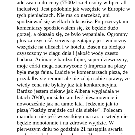
adekwatna do ceny (7500zl za 4 osoby w lipcu all
inclusive). Jest podobnie jak wszędzie w Europie w
tych pieniądzach. Nie ma co narzekać, ani
spodziewać się wielkich luksusów. Po przeczytaniu
komentarzy spodziewałem się, że będzie dużo
gorzej, a okazało się, że było wspaniale. Ogromny
plus za czystość, serwis sprzątający jest widoczny
wszędzie na ulicach i w hotelu. Basen na bieżąco
czyszczony w ciagu dnia i jakość wody często
badana. Animacje bardzo fajne, super dziewczyny,
moje córki mega zachwycone :) Impreza na plaży
była mega fajna. Ludzie w komentarzach piszą, że
przydałby się remont ale nie zdają sobie sprawy, że
wtedy cena nie byłaby już tak konkurencyjna.
Bardzo jestem ciekaw jak Albena wyglądała w
latach 70/80, musiało tam być niesamowicie i
nowocześnie jak na tamte lata. Jedzenie jak to
piszą \"każdy znajdzie coś dla siebie\". Polecam
marudom nie jeść wszystkiego na raz to wtedy nie
będzie monotonnie i na zdrowie wyjdzie. W
pierwszym dniu po godzinie 21 nastąpiła awaria