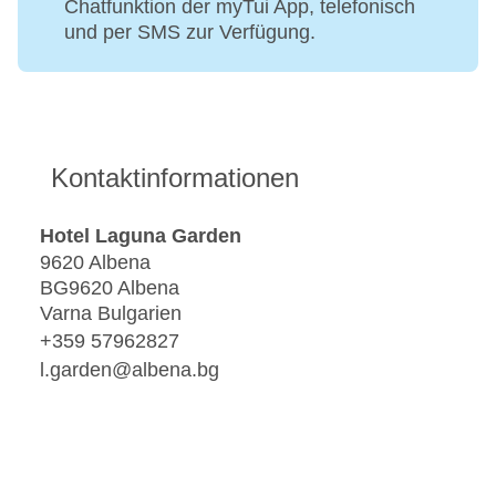
Chatfunktion der myTui App, telefonisch
und per SMS zur Verfügung.
Kontaktinformationen
Hotel Laguna Garden
9620 Albena
BG9620 Albena
Varna Bulgarien
+359 57962827
l.garden@albena.bg