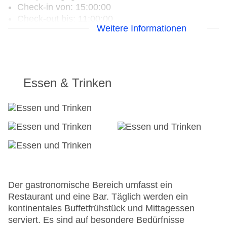
Check-in von: 15:00:00
Check-out bis: 11:00:00
Weitere Informationen
Konferenzraum
Garage
Hotelsafe
WLAN/WiFi im Hotel
Lift
Essen & Trinken
Anzahl der Konferenzräume: 1
Anzahl der Aufzüge: 1
Haustiere
Zimmerservice
Gesamtanzahl der Stockwerke: 4
Gesamtanzahl der Zimmer: 154
Zahlungsarten: American Express, Mastercard,
Visa
Landeskategorie: 3,5 Sterne
Der gastronomische Bereich umfasst ein
Restaurant und eine Bar. Täglich werden ein
kontinentales Buffetfrühstück und Mittagessen
serviert. Es sind auf besondere Bedürfnisse