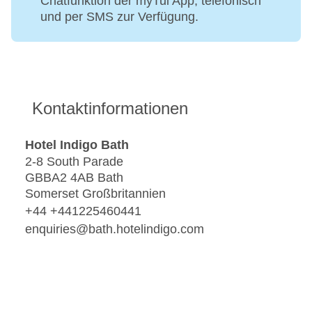
Chatfunktion der myTui App, telefonisch
und per SMS zur Verfügung.
Kontaktinformationen
Hotel Indigo Bath
2-8 South Parade
GBBA2 4AB Bath
Somerset Großbritannien
+44 +441225460441
enquiries@bath.hotelindigo.com