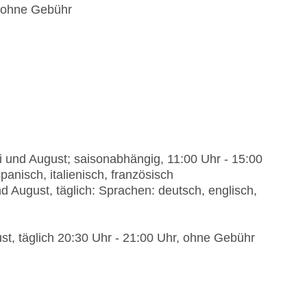
: ohne Gebühr
ena“: Küche: mediterran, spanisch,
nfrage & Reservierung nicht notwendig, gegen
1:00 Uhr - 17:00 Uhr, mit Terrasse, am Strand,
 09:00 Uhr - 00:00 Uhr, gegen Gebühr, bei All
 täglich 10:00 Uhr - 18:30 Uhr, gegen Gebühr,
li und August; saisonabhängig, 11:00 Uhr - 15:00
hr - 01:00 Uhr, gegen Gebühr, bei All Inclusive
anisch, italienisch, französisch
nd August, täglich: Sprachen: deutsch, englisch,
 14:30 Uhr - 22:00 Uhr, gegen Gebühr, bei All
., Sa., bei All Inclusive inklusive
ust, täglich 20:30 Uhr - 21:00 Uhr, ohne Gebühr