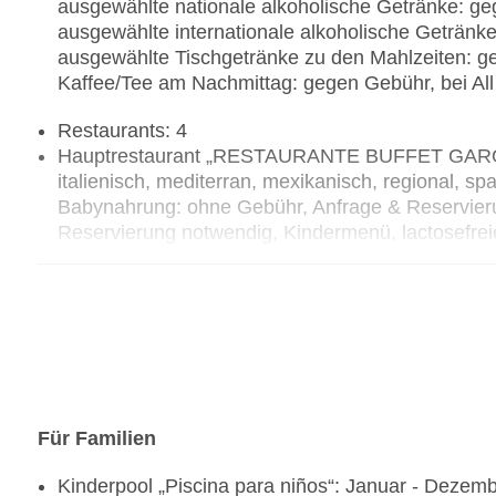
ausgewählte nationale alkoholische Getränke: gege
ausgewählte internationale alkoholische Getränke:
ausgewählte Tischgetränke zu den Mahlzeiten: geg
Kaffee/Tee am Nachmittag: gegen Gebühr, bei All 
Restaurants: 4
Hauptrestaurant „RESTAURANTE BUFFET GAROÉ“: K
italienisch, mediterran, mexikanisch, regional, sp
Babynahrung: ohne Gebühr, Anfrage & Reservierun
Reservierung notwendig, Kindermenü, lactosefrei
vegetarische Gerichte, Buffet, Showcooking, Anf
Gebühr, bei All Inclusive inklusive, Januar - Nove
Uhr - 15:30 Uhr, täglich 18:30 Uhr - 21:30 Uhr, täg
Terrasse, Kinderhochstuhl, angemessene Kleidu
Restaurant „DOLCE VITA“: Küche: italienisch, à l
gegen Gebühr, bei All Inclusive inklusive, Janu
21:30 Uhr und 19:00 Uhr - 22:00 Uhr, klimatisierb
Restaurant „SAKURA TEPPANYAKI“: ab 8 Jahre, Kü
Für Familien
Showcooking, Anfrage & Reservierung notwendig, g
Kinderpool „Piscina para niños“: Januar - Dezem
Januar - Dezember, mehrmals pro Woche 18:30 Uh