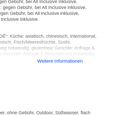
n Gebühr, bei All Inclusive inklusive,
 gegen Gebühr, bei All Inclusive inklusive,
en Gebühr, bei All Inclusive inklusive,
Inclusive inklusive
üche: asiatisch, chinesisch, international,
anisch, Fisch/Meeresfrüchte, Sushi,
g notwendig, glutenfreie Gerichte: Anfrage &
e Gerichte: Anfrage & Reservierung notwendig,
rage & Reservierung nicht notwendig, gegen
Weitere Informationen
mber, täglich 07:30 Uhr - 10:30 Uhr, täglich 13:00
lich 19:00 Uhr - 22:00 Uhr, klimatisierbar, mit
ng erwünscht
a carte, Anfrage & Reservierung notwendig,
ar - Dezember, mehrmals pro Woche 18:30 Uhr -
ar, Kinderhochstuhl
che: asiatisch, mediterran, Sushi,
egen Gebühr, bei All Inclusive inklusive,
ber, ohne Gebühr, Outdoor, Süßwasser, flach
r - 21:30 Uhr und 19:00 Uhr - 22:00 Uhr,