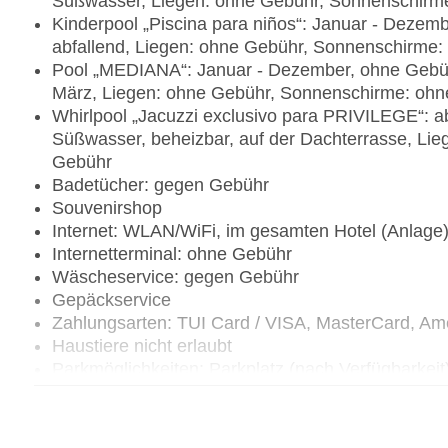
Süßwasser, Liegen: ohne Gebühr, Sonnenschirm
Kinderpool „Piscina para niños“: Januar - Dezem
abfallend, Liegen: ohne Gebühr, Sonnenschirme
Pool „MEDIANA“: Januar - Dezember, ohne Gebüh
März, Liegen: ohne Gebühr, Sonnenschirme: oh
Whirlpool „Jacuzzi exclusivo para PRIVILEGE“: 
Süßwasser, beheizbar, auf der Dachterrasse, Li
Gebühr
Badetücher: gegen Gebühr
Souvenirshop
Internet: WLAN/WiFi, im gesamten Hotel (Anlage
Internetterminal: ohne Gebühr
Wäscheservice: gegen Gebühr
Gepäckservice
Zahlungsarten: TUI Card / VISA, MasterCard, Am
Haustiere nicht erlaubt
Parkmöglichkeiten: Parkplatz (nach Verfügbarkei
Gebäudeanzahl: 1, Etagen: 12, Zimmer: 519
Landeskategorie: 4 Sterne