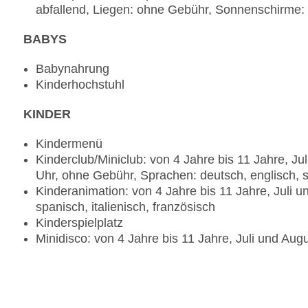
abfallend, Liegen: ohne Gebühr, Sonnenschirme
angemessene Kleidung erwünscht
Spezialitätenrestaurant „Restaurante Bar La Ball
BABYS
Fisch/Meeresfrüchte, à la carte, Showcooking, A
Gebühr, Barzahlung, Januar - Dezember, täglich 1
Babynahrung
Kinderhochstuhl
Kinderhochstuhl
Bars & mehr: 5
Lobbybar „Lobby bar“: Januar - Dezember, täglich
KINDER
Inclusive inklusive
Poolbar Outdoor „LA CHOZA“: Januar - Dezember,
Kindermenü
bei All Inclusive inklusive
Kinderclub/Miniclub: von 4 Jahre bis 11 Jahre, Ju
Bar „IMAGE BAR“: saisonabhängig, täglich 20:00 U
Uhr, ohne Gebühr, Sprachen: deutsch, englisch, sp
inklusive
Kinderanimation: von 4 Jahre bis 11 Jahre, Juli u
Bar „MIKE´S COFFEE“: Januar - Dezember, täglich
spanisch, italienisch, französisch
Inclusive inklusive
Kinderspielplatz
Skybar „SKY BAR“: ab 18 Jahre, saisonabhängig, Fr
Minidisco: von 4 Jahre bis 11 Jahre, Juli und Aug