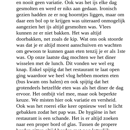
en nooit geen variatie. Ook was het ijs elke dag
gesmolten en werd er niks aan gedaan. Ironisch
gezien hadden ze er nog hoorntjes liggen, maar om
daar een bol op te krijgen was uiteraard onmogelijk
aangezien het ijs altijd gesmolten was. Vlees
kunnen ze er niet bakken. Het was altijd
doorbakken, net zoals de kip. Wat ons ook stoorde
was dat je er altijd moest aanschuiven en wachten
om gewoon te kunnen gaan eten tenzij je er als 1ste
was. Op onze laatste dag mochten we het diner
wisselen met de lunch. Dit vonden we wel erg
knap. Enkel spijtig dat het restaurant te laat open
ging waardoor we heel vlug hebben moeten eten
(bus kwam ons halen) en ook spijtig dat het
grotendeels hetzelfde eten was als het diner de dag
ervoor. Het ontbijt viel mee, maar ook beperkte
keuze. We misten hier ook variatie en versheid.
Ook was het roerei elke keer opnieuw veel te licht
gebakken zodat het pap was. De hygiëne in het
restaurant is een schande. Het is er altijd zoeken
naar een proper bord of glas. Tussen de propere