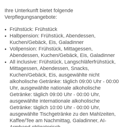
American Express, EC Karte/Maestro
Haustiere nicht erlaubt
Ihre Unterkunft bietet folgende
Tagungseinrichtungen: Konferenzräume: 1,
Verpflegungsangebote:
klimatisierte Tagungsräume, Tageslicht,
Tagungsequipment, Coffee Breaks: gegen
Frühstück: Frühstück
Gebühr
Halbpension: Frühstück, Abendessen,
Gebäudeanzahl: 1, Etagen: 8, Zimmer: 485
Kuchen/Gebäck, Eis, Galadinner
Landeskategorie: 4 Sterne
Vollpension: Frühstück, Mittagessen,
Abendessen, Kuchen/Gebäck, Eis, Galadinner
All inclusive: Frühstück, Langschläferfrühstück,
Mittagessen, Abendessen, Snacks,
Kuchen/Gebäck, Eis, ausgewählte nicht
alkoholische Getränke: täglich 09:00 Uhr - 00:00
Uhr, ausgewählte nationale alkoholische
Getränke: täglich 09:00 Uhr - 00:00 Uhr,
ausgewählte internationale alkoholische
Getränke: täglich 10:00 Uhr - 00:00 Uhr,
ausgewählte Tischgetränke zu den Mahlzeiten,
Kaffee/Tee am Nachmittag, Galadinner, AI-