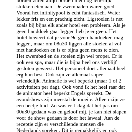
borden zitten altijd borden met nog letterlijk
stukken eten aan. De zwembaden waren goed.
Vooral het infinitypool is echt fantastisch. Water
lekker fris en een prachtig zicht. Ligstoelen is net
zoals bij bijna elk ander hotel een probleem. Als je
geen handdoek gaat leggen heb je er geen. Het
hotel beweert dat je voor 9u geen handoeken mag
leggen, maar om 08u30 liggen alle stoelen al vol
met handoeken en is er bijna geen mens te zien.
Het zwembad en de stoelen zijn wel proper. Er is
ook een spa, maar die is bijna heel ons verblijf
gesloten geweest. Het personeel doet allemaal heel
erg hun best. Ook zijn ze allemaal super
vriendelijk. Animatie is wel beperkt (maar 1 of 2
activiteiten per dag). Ook vond ik het heel raar dat
de animator heel beperkt Engels spreekt. De
avondshows zijn meestal de moeite. Alleen zijn ze
een beetje luid. Zo was er 1 dag dat het pas om
00u30 gedaan was en geloof mij, je kan niet slapen
voor de show gedaan is door het lawaai. Aan de
receptie zijn er verschillende mensen die
Nederlands spreken. Dit is gemakkelijk en ook