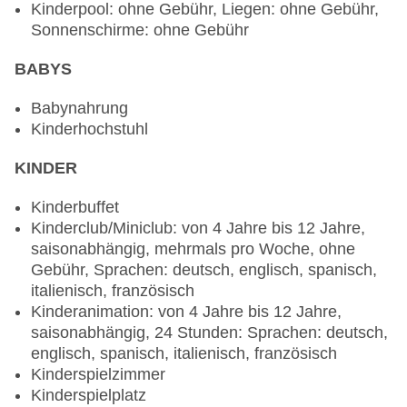
Uhr - 00:00 Uhr, gegen Gebühr, bei All Inclusive
Kinderpool: ohne Gebühr, Liegen: ohne Gebühr,
inklusive, ausgewählte internationale alkoholische
Sonnenschirme: ohne Gebühr
Getränke: täglich 10:00 Uhr - 00:00 Uhr, gegen
Gebühr, bei All Inclusive inklusive, ausgewählte
BABYS
Tischgetränke zu den Mahlzeiten: gegen Gebühr,
Babynahrung
bei All Inclusive inklusive, Kaffee/Tee am
Kinderhochstuhl
Nachmittag: gegen Gebühr, bei All Inclusive
inklusive
KINDER
Galadinner: Reservierung notwendig, Buffet
Weihnachtsspecial: Buffet, Wein/Bier/Softdrinks,
Kinderbuffet
Sekt, Champagner, Unterhaltungsprogramm,
Kinderclub/Miniclub: von 4 Jahre bis 12 Jahre,
Silvesterspecial: Buffet, Wein/Bier/Softdrinks,
saisonabhängig, mehrmals pro Woche, ohne
Sekt, Champagner, Unterhaltungsprogramm,
Gebühr, Sprachen: deutsch, englisch, spanisch,
(Live-) Musik und Tanz, Hauseigenes Feuerwerk
italienisch, französisch
Kinderanimation: von 4 Jahre bis 12 Jahre,
Restaurants: 5
saisonabhängig, 24 Stunden: Sprachen: deutsch,
Hauptrestaurant „Tajinaste“: Küche: international,
englisch, spanisch, italienisch, französisch
regional, spanisch, Babynahrung: Anfrage &
Kinderspielzimmer
Reservierung notwendig, glutenfreie Gerichte:
Kinderspielplatz
Anfrage & Reservierung notwendig, Kinderbuffet: