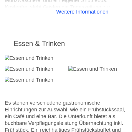
Münzwäscherei und ein eigener Shuttlebus.
Kostenfrei steht Gästen die Tageszeitung zur
Weitere Informationen
Verfügung. Bei Geschäftlichem hilft das Business-
Center gerne weiter und bietet ein Faxgerät an.
24h Rezeption
Parkplatz
Essen & Trinken
Check-in von: 14:00:00
Check-out bis: 11:00:00
Konferenzraum
Garage
Hoteleröffnung: 1800
Hotelsafe
WLAN/WiFi im Hotel
Letzte umfassende Renovierung: 2007
Lift
Es stehen verschiedene gastronomische
Anzahl der Konferenzräume: 1
Einrichtungen zur Auswahl, wie ein Frühstückssaal,
Anzahl der Aufzüge: 1
ein Café und eine Bar. Die Unterkunft bietet als
Haustiere
buchbare Verpflegungsleistung Übernachtung inkl.
Zimmerservice
Frühstück. Ein reichhaltiges Frühstücksbuffet und