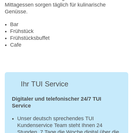
Sonnenterrasse: ohne Gebühr
Mittagessen sorgen täglich für kulinarische
Gesamtanzahl der Stockwerke: 6
Genüsse.
Gesamtanzahl der Zimmer: 92
Zahlungsarten: American Express, Diners Club,
Bar
Mastercard, Visa
Frühstück
Landeskategorie: 4 Sterne
Frühstücksbuffet
Cafe
Ihr TUI Service
Digitaler und telefonischer 24/7 TUI
Service
Unser deutsch sprechendes TUI
Kundenservice Team steht Ihnen 24
Stunden, 7 Tage die Woche digital über die