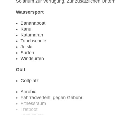
Solarium zur Verfügung. Zur zusätzlichen Unterh
Wassersport
Bananaboat
Kanu
Katamaran
Tauchschule
Jetski
Surfen
Windsurfen
Golf
Golfplatz
Aerobic
Fahrradverleih: gegen Gebühr
Fitnessraum
Tretboot