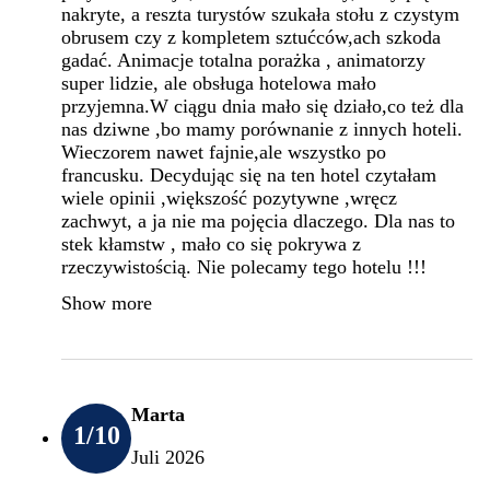
nakryte, a reszta turystów szukała stołu z czystym
obrusem czy z kompletem sztućców,ach szkoda
gadać. Animacje totalna porażka , animatorzy
super lidzie, ale obsługa hotelowa mało
przyjemna.W ciągu dnia mało się działo,co też dla
nas dziwne ,bo mamy porównanie z innych hoteli.
Wieczorem nawet fajnie,ale wszystko po
francusku. Decydując się na ten hotel czytałam
wiele opinii ,większość pozytywne ,wręcz
zachwyt, a ja nie ma pojęcia dlaczego. Dla nas to
stek kłamstw , mało co się pokrywa z
rzeczywistością. Nie polecamy tego hotelu !!!
Show more
Marta
1
/10
Juli 2026