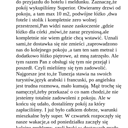
do przyjazdu do hotelu i meldunku. Zaznaczę,że
pokój wykupiliśmy Superior. Otwieramy drzwi od
pokoju, a tam max 10 m2, podwójne łóżko ,dwa
fotele i stolik i kompletnie zero wolnej
przestrzeni,Pan widzi nasze zaskoczenie ,gdzie
łóżko dla córki ,mówi,że zaraz przyniosą,ale
kompletnie nie wiem gdzie chcą wstawić. Uznali
sami,że dostawka się nie zmieści ,zaprowadzono
nas do kolejnego pokoju ,a tam ten sam metraż i
dodatkowo łóżko piętrowe, aż mną zatrzęsło. Ale
tym razem Pan z obsługi się tym nie przejął i
poszedł. Czyli mieliśmy się tym zadowolić.
Najgorsze jest to,że Tunezja stawia na swoich
turystów,język arabski i francuski, po angielsku
jest trudna rozmowa, mało kumają. Mąż trochę się
namęczył,żeby przekazać o co nam chodzi,że nie
jesteśmy totalnie zadowoleni z pokoju. Ale w
końcu się udało, dostaliśmy pokój za który
zapłaciliśmy. I już było całkiem dobrze, warunki
mieszkalne były super. W czwartek rozpoczęły się
nasze wakacje,a od poniedziałku zaczęły się
kolejne problemy, czyli braki w dostawach prądu.