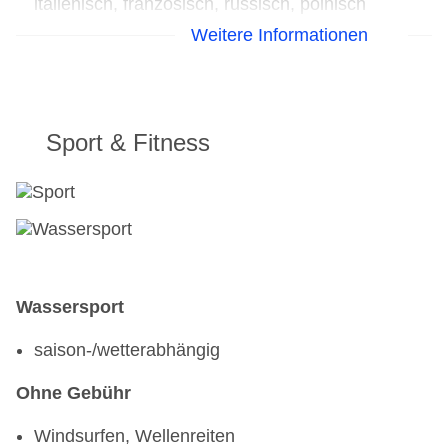
italienisch, französisch, russisch, polnisch
Weitere Informationen
TEENS
Jugendanimation: saisonabhängig, Sprachen:
deutsch, englisch, italienisch, französisch,
russisch, polnisch
Sport & Fitness
Wassersport
saison-/wetterabhängig
Ohne Gebühr
Windsurfen, Wellenreiten