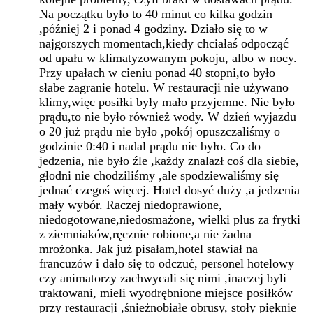
Na początku było to 40 minut co kilka godzin
,później 2 i ponad 4 godziny. Działo się to w
najgorszych momentach,kiedy chciałaś odpocząć
od upału w klimatyzowanym pokoju, albo w nocy.
Przy upałach w cieniu ponad 40 stopni,to było
słabe zagranie hotelu. W restauracji nie używano
klimy,więc posiłki były mało przyjemne. Nie było
prądu,to nie było również wody. W dzień wyjazdu
o 20 już prądu nie było ,pokój opuszczaliśmy o
godzinie 0:40 i nadal prądu nie było. Co do
jedzenia, nie było źle ,każdy znalazł coś dla siebie,
głodni nie chodziliśmy ,ale spodziewaliśmy się
jednać czegoś więcej. Hotel dosyć duży ,a jedzenia
mały wybór. Raczej niedoprawione,
niedogotowane,niedosmażone, wielki plus za frytki
z ziemniaków,ręcznie robione,a nie żadna
mrożonka. Jak już pisałam,hotel stawiał na
francuzów i dało się to odczuć, personel hotelowy
czy animatorzy zachwycali się nimi ,inaczej byli
traktowani, mieli wyodrębnione miejsce posiłków
przy restauracji ,śnieżnobiałe obrusy, stoły pięknie