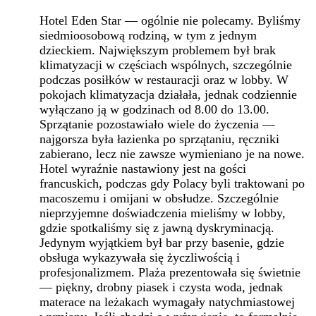
Hotel Eden Star — ogólnie nie polecamy. Byliśmy
siedmioosobową rodziną, w tym z jednym
dzieckiem. Największym problemem był brak
klimatyzacji w częściach wspólnych, szczególnie
podczas posiłków w restauracji oraz w lobby. W
pokojach klimatyzacja działała, jednak codziennie
wyłączano ją w godzinach od 8.00 do 13.00.
Sprzątanie pozostawiało wiele do życzenia —
najgorsza była łazienka po sprzątaniu, ręczniki
zabierano, lecz nie zawsze wymieniano je na nowe.
Hotel wyraźnie nastawiony jest na gości
francuskich, podczas gdy Polacy byli traktowani po
macoszemu i omijani w obsłudze. Szczególnie
nieprzyjemne doświadczenia mieliśmy w lobby,
gdzie spotkaliśmy się z jawną dyskryminacją.
Jedynym wyjątkiem był bar przy basenie, gdzie
obsługa wykazywała się życzliwością i
profesjonalizmem. Plaża prezentowała się świetnie
— piękny, drobny piasek i czysta woda, jednak
materace na leżakach wymagały natychmiastowej