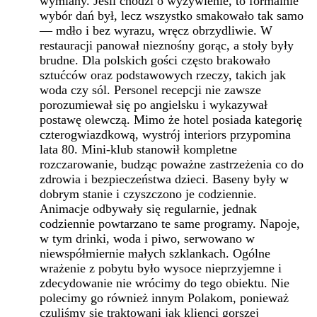
wymiany. Jeśli chodzi o wyżywienie, to formalnie
wybór dań był, lecz wszystko smakowało tak samo
— mdło i bez wyrazu, wręcz obrzydliwie. W
restauracji panował nieznośny gorąc, a stoły były
brudne. Dla polskich gości często brakowało
sztućców oraz podstawowych rzeczy, takich jak
woda czy sól. Personel recepcji nie zawsze
porozumiewał się po angielsku i wykazywał
postawę olewczą. Mimo że hotel posiada kategorię
czterogwiazdkową, wystrój interiors przypomina
lata 80. Mini-klub stanowił kompletne
rozczarowanie, budząc poważne zastrzeżenia co do
zdrowia i bezpieczeństwa dzieci. Baseny były w
dobrym stanie i czyszczono je codziennie.
Animacje odbywały się regularnie, jednak
codziennie powtarzano te same programy. Napoje,
w tym drinki, woda i piwo, serwowano w
niewspółmiernie małych szklankach. Ogólne
wrażenie z pobytu było wysoce nieprzyjemne i
zdecydowanie nie wrócimy do tego obiektu. Nie
polecimy go również innym Polakom, ponieważ
czuliśmy się traktowani jak klienci gorszej