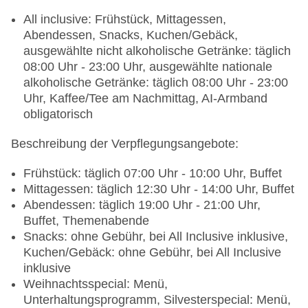
klimatisierte Tagungsräume, Tageslicht,
Tagungsequipment, Coffee Breaks
All inclusive: Frühstück, Mittagessen,
Gebäudeanzahl: 3, Etagen: 3, Zimmer: 256
Abendessen, Snacks, Kuchen/Gebäck,
Landeskategorie: 4 Sterne
ausgewählte nicht alkoholische Getränke: täglich
08:00 Uhr - 23:00 Uhr, ausgewählte nationale
alkoholische Getränke: täglich 08:00 Uhr - 23:00
Uhr, Kaffee/Tee am Nachmittag, AI-Armband
obligatorisch
Beschreibung der Verpflegungsangebote:
Frühstück: täglich 07:00 Uhr - 10:00 Uhr, Buffet
Mittagessen: täglich 12:30 Uhr - 14:00 Uhr, Buffet
Abendessen: täglich 19:00 Uhr - 21:00 Uhr,
Buffet, Themenabende
Snacks: ohne Gebühr, bei All Inclusive inklusive,
Kuchen/Gebäck: ohne Gebühr, bei All Inclusive
inklusive
Weihnachtsspecial: Menü,
Unterhaltungsprogramm, Silvesterspecial: Menü,