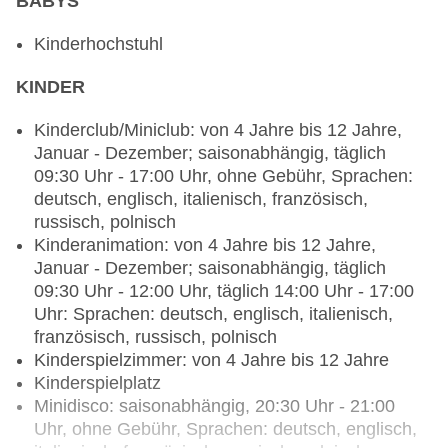
BABYS
pro Woche 12:30 Uhr - 14:00 Uhr, am Pool
Bars & mehr: 3
Kinderhochstuhl
Lobbybar: Januar - Dezember, täglich 09:00 Uhr -
KINDER
23:00 Uhr, ohne Gebühr, bei All Inclusive
inklusive
Kinderclub/Miniclub: von 4 Jahre bis 12 Jahre,
Poolbar Outdoor: wetterabhängig, täglich 09:00
Januar - Dezember; saisonabhängig, täglich
Uhr - 23:00 Uhr, ohne Gebühr, bei All Inclusive
09:30 Uhr - 17:00 Uhr, ohne Gebühr, Sprachen:
inklusive
deutsch, englisch, italienisch, französisch,
Bar „café maure“: saisonabhängig, täglich 16:00
russisch, polnisch
Uhr - 23:00 Uhr, ohne Gebühr, bei All Inclusive
Kinderanimation: von 4 Jahre bis 12 Jahre,
inklusive
Januar - Dezember; saisonabhängig, täglich
09:30 Uhr - 12:00 Uhr, täglich 14:00 Uhr - 17:00
Uhr: Sprachen: deutsch, englisch, italienisch,
französisch, russisch, polnisch
Kinderspielzimmer: von 4 Jahre bis 12 Jahre
Kinderspielplatz
Minidisco: saisonabhängig, 20:30 Uhr - 21:00
Uhr, ohne Gebühr, Sprachen: deutsch, englisch,