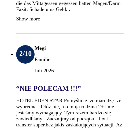
die das Mittagessen gegessen hatten Magen/Darm !
Fazit: Schade ums Geld...
Show more
Megi
2
/10
Familie
Juli 2026
“NIE POLECAM !!!”
HOTEL EDEN STAR Pomyślicie ,że marudzę ,że
wybredna . Otóż nie,ja o moją rodzina 2+1 nie
jesteśmy wymagający. Tym razem bardzo się
zawiedliśmy . Zacznijmy od początku. Lot i
transfer super,bez jakiś zaskakujących sytuacji. Aż