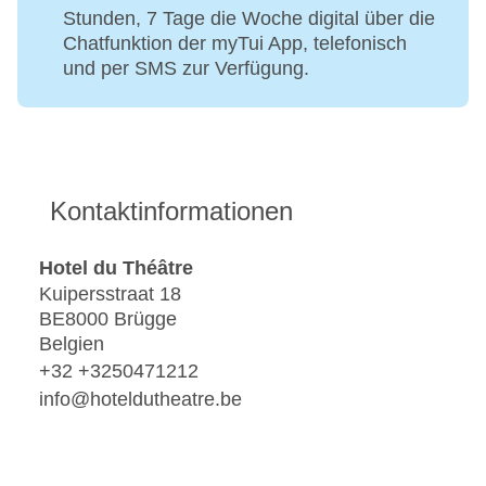
Stunden, 7 Tage die Woche digital über die
Chatfunktion der myTui App, telefonisch
und per SMS zur Verfügung.
Kontaktinformationen
Hotel du Théâtre
Kuipersstraat 18
BE8000 Brügge
Belgien
+32 +3250471212
info@hoteldutheatre.be