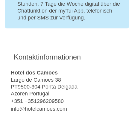
Stunden, 7 Tage die Woche digital über die
Chatfunktion der myTui App, telefonisch
und per SMS zur Verfügung.
Kontaktinformationen
Hotel dos Camoes
Largo de Camoes 38
PT9500-304 Ponta Delgada
Azoren Portugal
+351 +351296209580
info@hotelcamoes.com