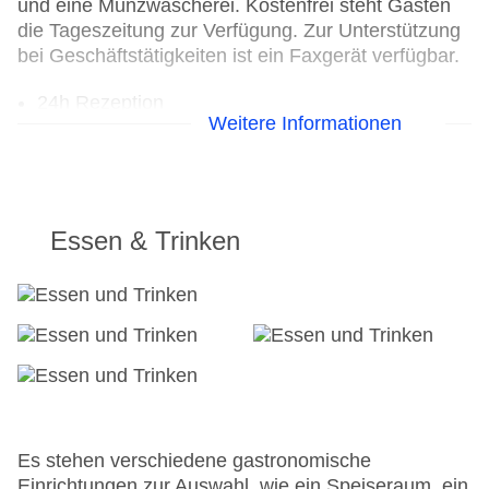
und eine Münzwäscherei. Kostenfrei steht Gästen
die Tageszeitung zur Verfügung. Zur Unterstützung
bei Geschäftstätigkeiten ist ein Faxgerät verfügbar.
24h Rezeption
Weitere Informationen
Parkplatz
Check-in von: 15:00:00
Check-out bis: 11:00:00
Konferenzraum
Garage: gegen Gebühr
Essen & Trinken
Hoteleröffnung: 2003
Hotelsafe
WLAN/WiFi im Hotel
Lift
Minimarkt
Anzahl der Konferenzräume: 1
Anzahl der Aufzüge: 1
Zimmerservice: gegen Gebühr
Gesamtanzahl der Stockwerke: 4
Es stehen verschiedene gastronomische
Gesamtanzahl der Zimmer: 38
Einrichtungen zur Auswahl, wie ein Speiseraum, ein