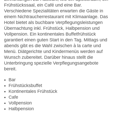
Pools:Outdoor Pool
Frühstückssaal, ein Café und eine Bar.
Zahlungsarten: American Express, Diners Club,
Verschiedene Spezialitäten erwarten die Gäste in
Mastercard, Visa
einem Nichtraucherrestaurant mit Klimaanlage. Das
Landeskategorie: 4 Sterne
Hotel bietet als buchbare Verpflegungsleistungen
Übernachtung inkl. Frühstück, Halbpension und
Vollpension. Ein kontinentales Buffetfrühstück
garantiert einen guten Start in den Tag. Mittags und
abends gibt es die Wahl zwischen à la carte und
Menü. Diätgerichte und Kindermenüs werden auf
Wunsch zubereitet. Darüber hinaus stellt die
Unterbringung spezielle Verpflegungsangebote
bereit.
Bar
Frühstücksbuffet
Kontinentales Frühstück
Cafe
Vollpension
Halbpension