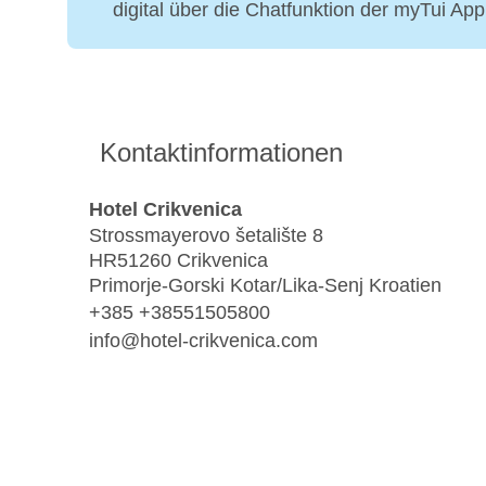
digital über die Chatfunktion der myTui Ap
Kontaktinformationen
Hotel Crikvenica
Strossmayerovo šetalište 8
HR51260 Crikvenica
Primorje-Gorski Kotar/Lika-Senj Kroatien
+385 +38551505800
info@hotel-crikvenica.com