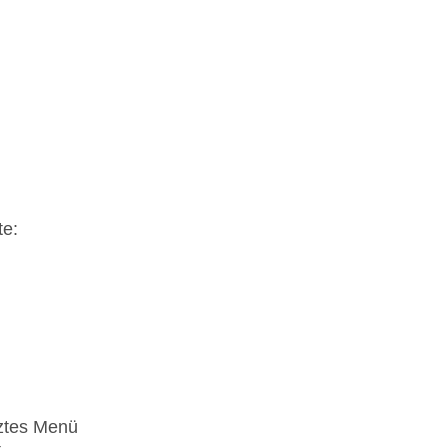
te:
n
tztes Menü