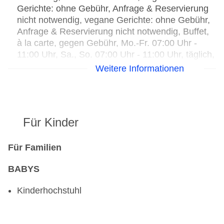
Gerichte: ohne Gebühr, Anfrage & Reservierung
nicht notwendig, vegane Gerichte: ohne Gebühr,
Anfrage & Reservierung nicht notwendig, Buffet,
à la carte, gegen Gebühr, Mo.-Fr. 07:00 Uhr -
11:00 Uhr, Sa., So. 07:00 Uhr - 11:00 Uhr, täglich,
täglich 18:00 Uhr - 22:00 Uhr, drei Essenszeiten
Weitere Informationen
am Abend, klimatisierbar, mit Terrasse,
Kinderhochstuhl, angemessene Kleidung
erwünscht
Bars & mehr: 2
Für Kinder
Bar „Skylounge“: saisonabhängig, täglich 12:00
Uhr - 22:00 Uhr, gegen Gebühr
Bar „Lobbybar“: gegen Gebühr
Für Familien
BABYS
Kinderhochstuhl