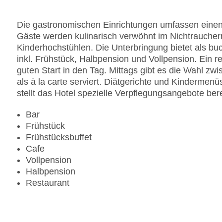
Gesamtanzahl der Stockwerke: 4
Gesamtanzahl der Zimmer: 82
Die gastronomischen Einrichtungen umfassen einen 
Zahlungsarten: American Express, Diners Club, 
Gäste werden kulinarisch verwöhnt im Nichtraucher
Landeskategorie: 5 Sterne
Kinderhochstühlen. Die Unterbringung bietet als b
inkl. Frühstück, Halbpension und Vollpension. Ein re
guten Start in den Tag. Mittags gibt es die Wahl z
als à la carte serviert. Diätgerichte und Kinderme
stellt das Hotel spezielle Verpflegungsangebote bere
Bar
Frühstück
Frühstücksbuffet
Cafe
Vollpension
Halbpension
Restaurant