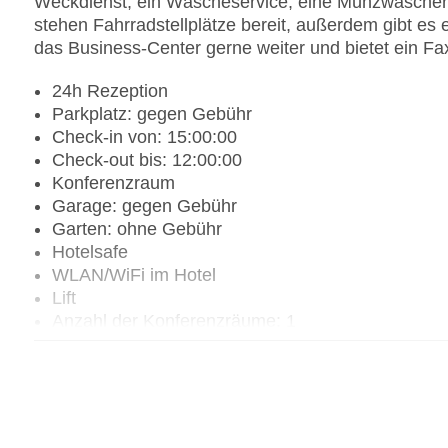
Weckdienst, ein Wäscheservice, eine Münzwäscherei
stehen Fahrradstellplätze bereit, außerdem gibt es e
das Business-Center gerne weiter und bietet ein Fa
24h Rezeption
Parkplatz: gegen Gebühr
Check-in von: 15:00:00
Check-out bis: 12:00:00
Konferenzraum
Garage: gegen Gebühr
Garten: ohne Gebühr
Hotelsafe
WLAN/WiFi im Hotel
Lift
Anzahl der Konferenzräume: 1
Anzahl der Aufzüge: 1
Haustiere: gegen Gebühr
Haustiere auf Anfrage: gegen Gebühr
Zimmerservice
Sonnenterrasse