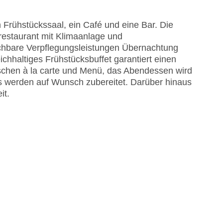
Frühstückssaal, ein Café und eine Bar. Die
EC Maestro, Mastercard, Visa
restaurant mit Klimaanlage und
uchbare Verpflegungsleistungen Übernachtung
ichhaltiges Frühstücksbuffet garantiert einen
wischen à la carte und Menü, das Abendessen wird
nüs werden auf Wunsch zubereitet. Darüber hinaus
it.