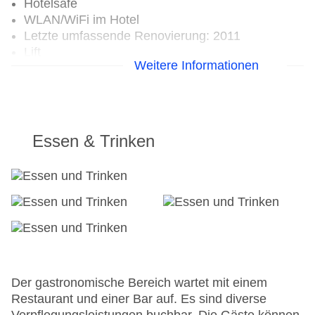
Hotelsafe
WLAN/WiFi im Hotel
Letzte umfassende Renovierung: 2011
Lift
Weitere Informationen
Anzahl der Konferenzräume: 1
Anzahl der Aufzüge: 1
Haustiere
Zimmerservice
Sonnenterrasse
Essen & Trinken
Gesamtanzahl der Zimmer: 72
Pools:Outdoor Pool
Zahlungsarten: Mastercard, Visa
Landeskategorie: 4 Sterne
Der gastronomische Bereich wartet mit einem
Restaurant und einer Bar auf. Es sind diverse