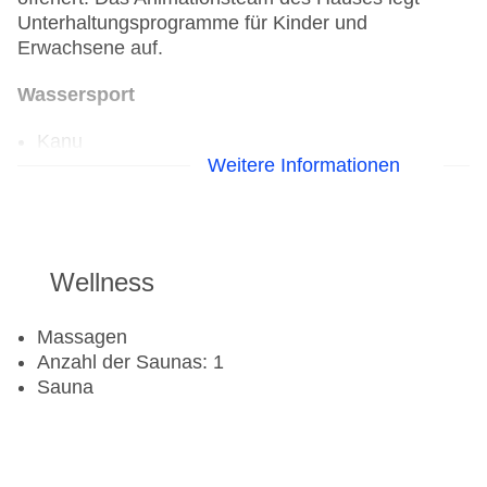
Unterhaltungsprogramme für Kinder und
Erwachsene auf.
Wassersport
Kanu
Weitere Informationen
Tauchschule
Segeln
Windsurfen
Golf
Wellness
Golfplatz
Massagen
Fahrradverleih: gegen Gebühr
Anzahl der Saunas: 1
Fitnessraum
Sauna
Tennisplatz