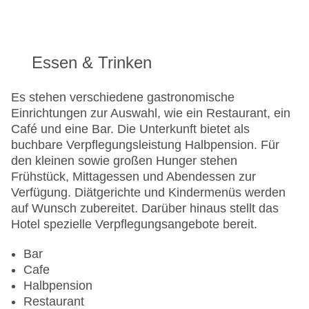
Check-out bis: 11:00:00
Konferenzraum
Garage
Hotelsafe
Essen & Trinken
WLAN/WiFi im Hotel
Lift
Es stehen verschiedene gastronomische
Anzahl der Aufzüge: 1
Einrichtungen zur Auswahl, wie ein Restaurant, ein
Haustiere
Café und eine Bar. Die Unterkunft bietet als
Zimmerservice
buchbare Verpflegungsleistung Halbpension. Für
Sonnenterrasse
den kleinen sowie großen Hunger stehen
Gesamtanzahl der Zimmer: 62
Frühstück, Mittagessen und Abendessen zur
Pools:Kinderbecken, Beheizter Außenpool, Indoor
Verfügung. Diätgerichte und Kindermenüs werden
Pool, Outdoor Pool, Sonnenschirme am Pool,
auf Wunsch zubereitet. Darüber hinaus stellt das
Liegen am Pool
Hotel spezielle Verpflegungsangebote bereit.
Zahlungsarten: American Express, Mastercard,
Visa
Bar
Landeskategorie: 4 Sterne
Cafe
Halbpension
Restaurant