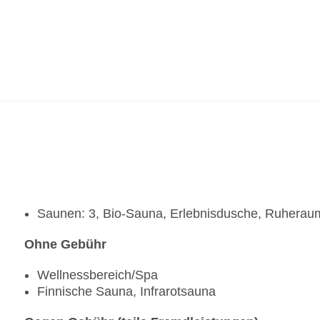
er, Bowling: Fremdanbieter
ikes, E-Bikes: Fremdanbieter
Saunen: 3, Bio-Sauna, Erlebnisdusche, Ruherau
Ohne Gebühr
Wellnessbereich/Spa
n: gegen Gebühr, Fremdanbieter, Skilanglauf, Snowboard:
Finnische Sauna, Infrarotsauna