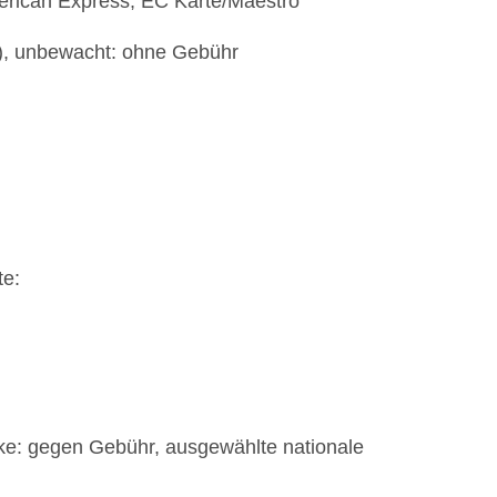
erican Express, EC Karte/Maestro
t), unbewacht: ohne Gebühr
te:
ke: gegen Gebühr, ausgewählte nationale