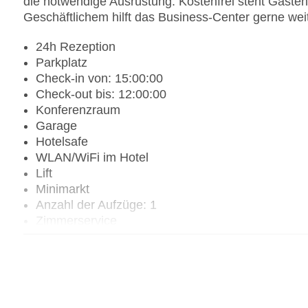
die notwendige Ausrüstung. Kostenfrei steht Gästen
Geschäftlichem hilft das Business-Center gerne weit
24h Rezeption
Parkplatz
Check-in von: 15:00:00
Check-out bis: 12:00:00
Konferenzraum
Garage
Hotelsafe
WLAN/WiFi im Hotel
Lift
Minimarkt
Anzahl der Aufzüge: 1
Zimmerservice
Gesamtanzahl der Zimmer: 30
Pools:Outdoor Pool, Liegen am Pool
Zahlungsarten: Mastercard, Visa
Landeskategorie: 2 Sterne