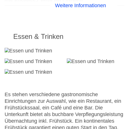
das Business-Center ein Faxgerät.
Weitere Informationen
24h Rezeption
Parkplatz: gegen Gebühr
Check-in von: 14:00:00
Check-out bis: 12:00:00
Essen & Trinken
Konferenzraum
Garage: gegen Gebühr
Hoteleröffnung: 2000
Hotelsafe
WLAN/WiFi im Hotel: gegen Gebühr
Lift
Anzahl der Aufzüge: 1
Haustiere: gegen Gebühr
Zimmerservice: gegen Gebühr
Es stehen verschiedene gastronomische
Gesamtanzahl der Stockwerke: 5
Einrichtungen zur Auswahl, wie ein Restaurant, ein
Gesamtanzahl der Zimmer: 34
Frühstückssaal, ein Café und eine Bar. Die
Pools:Indoor Pool, Outdoor Pool
Unterkunft bietet als buchbare Verpflegungsleistung
Zahlungsarten: American Express, Diners Club,
Übernachtung inkl. Frühstück. Ein kontinentales
EC Maestro, Mastercard, Visa
Frühstück garantiert einen guten Start in den Tag.