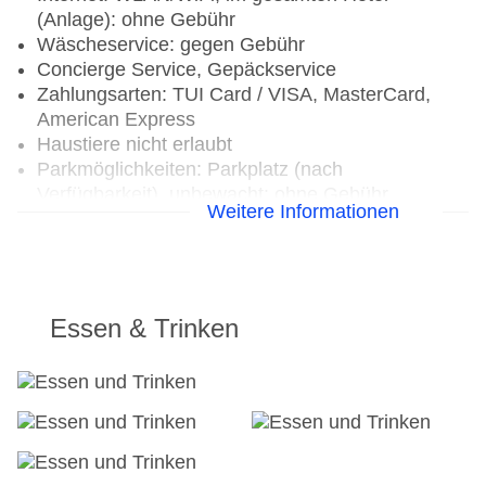
(Anlage): ohne Gebühr
Wäscheservice: gegen Gebühr
Concierge Service, Gepäckservice
Zahlungsarten: TUI Card / VISA, MasterCard,
American Express
Haustiere nicht erlaubt
Parkmöglichkeiten: Parkplatz (nach
Verfügbarkeit), unbewacht: ohne Gebühr,
Weitere Informationen
Stellplätze, nicht überdacht: ohne Gebühr
Tagungseinrichtungen: Konferenzräume: 2,
klimatisierte Tagungsräume, Tagungsequipment:
gegen Gebühr, Coffee Breaks: gegen Gebühr
Gebäudeanzahl: 2, Etagen: 5, Zimmer: 398
Essen & Trinken
Landeskategorie: 4 Sterne