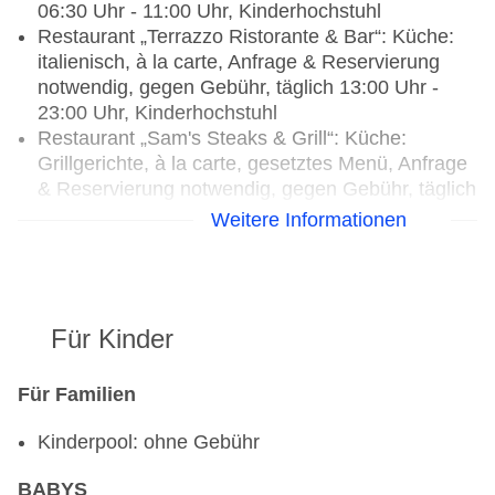
06:30 Uhr - 11:00 Uhr, Kinderhochstuhl
Restaurant „Terrazzo Ristorante & Bar“: Küche:
italienisch, à la carte, Anfrage & Reservierung
notwendig, gegen Gebühr, täglich 13:00 Uhr -
23:00 Uhr, Kinderhochstuhl
Restaurant „Sam's Steaks & Grill“: Küche:
Grillgerichte, à la carte, gesetztes Menü, Anfrage
& Reservierung notwendig, gegen Gebühr, täglich
18:00 Uhr - 23:00 Uhr, klimatisierbar,
Weitere Informationen
angemessene Kleidung erwünscht
Restaurant „Charm Thai“: Küche: international,
indisch, thailändisch, Fisch/Meeresfrüchte,
Kindermenü, à la carte, Anfrage notwendig,
Für Kinder
Reservierung nicht notwendig, gegen Gebühr,
täglich, wöchentlich 06:30 Uhr - 23:00 Uhr, mit
Terrasse, Kinderhochstuhl
Für Familien
Bars & mehr: 2
Kinderpool: ohne Gebühr
Poolbar Outdoor „Busakorn Swim Up Bar“: täglich
09:00 Uhr - 19:00 Uhr, gegen Gebühr
BABYS
Bar „Terrazzo Bar“