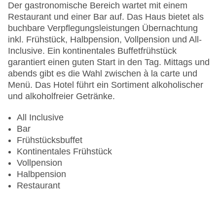
Gesamtanzahl der Stockwerke: 1
Der gastronomische Bereich wartet mit einem
Gesamtanzahl der Zimmer: 16
Restaurant und einer Bar auf. Das Haus bietet als
Pools:Kinderbecken, Indoor Pool, Outdoor Pool,
buchbare Verpflegungsleistungen Übernachtung
Sonnenschirme am Pool, Liegen am Pool
inkl. Frühstück, Halbpension, Vollpension und All-
Zahlungsarten: American Express, Mastercard,
Inclusive. Ein kontinentales Buffetfrühstück
Visa
garantiert einen guten Start in den Tag. Mittags und
Landeskategorie: 4 Sterne
abends gibt es die Wahl zwischen à la carte und
Menü. Das Hotel führt ein Sortiment alkoholischer
und alkoholfreier Getränke.
All Inclusive
Bar
Frühstücksbuffet
Kontinentales Frühstück
Vollpension
Halbpension
Restaurant