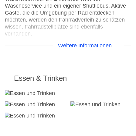
Wäscheservice und ein eigener Shuttlebus. Aktive
Gäste, die die Umgebung per Rad entdecken
möchten, werden den Fahrradverleih zu schätzen
wissen, Fahrradstellplätze sind ebenfalls
vorhanden.
Weitere Informationen
24h Rezeption
Parkplatz
Check-in von: 15:00:00
Check-out bis: 12:00:00
Garten: ohne Gebühr
Essen & Trinken
Hoteleröffnung: 2007
Hotelsafe
WLAN/WiFi im Hotel
Lift
Anzahl der Aufzüge: 1
Haustiere: gegen Gebühr
Zimmerservice
Sonnenterrasse